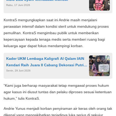
Rabu, 17 Juni 2026
KontraS mengungkapkan saat ini Andrie masih menjalani
perawatan intensif dalam kondisi steril untuk mendukung proses
pemulihan. KontraS mengimbau publik untuk memberikan
kepercayaan kepada tenaga medis serta memberi ruang bagi
keluarga agar dapat fokus mendampingi korban.
Kader UKM Lembaga Kaligrafi Al Qalam IAIN
Kendari Raih Juara II Cabang Dekorasi Putri
Senin, 29 Juni 2026
pada MTQ XXXI Sulawesi Tenggara
“Kami juga berharap masyarakat tetap mengawal proses hukum
agar kasus ini diusut tuntas dan pelaku diproses sesuai ketentuan
hukum,” tulis KontraS.
Andrie Yunus menjadi korban penyiraman air keras oleh orang tak
dikenal yang mengakibatkan terjadinya luka serius di sekujur