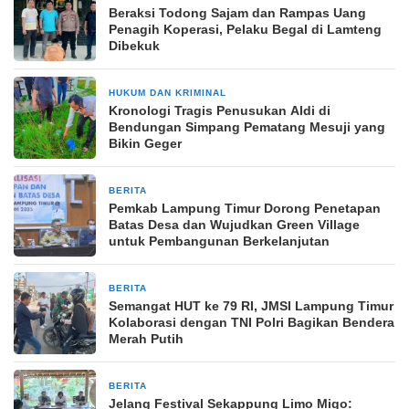
Beraksi Todong Sajam dan Rampas Uang
Penagih Koperasi, Pelaku Begal di Lamteng
Dibekuk
HUKUM DAN KRIMINAL
21 Mei 2025
Kronologi Tragis Penusukan Aldi di
Bendungan Simpang Pematang Mesuji yang
Bikin Geger
BERITA
3 November 2025
Pemkab Lampung Timur Dorong Penetapan
Batas Desa dan Wujudkan Green Village
untuk Pembangunan Berkelanjutan
BERITA
15 Agustus 2024
Semangat HUT ke 79 RI, JMSI Lampung Timur
Kolaborasi dengan TNI Polri Bagikan Bendera
Merah Putih
BERITA
2 bulan yang lalu
Jelang Festival Sekappung Limo Migo: