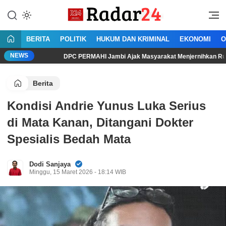
Lewati
ke
Jujur Lantang Bersuara
Radar24.co.id
konten
BERITA
POLITIK
HUKUM DAN KRIMINAL
EKONOMI
O
NEWS
DPC PERMAHI Jambi Ajak Masyarakat Menjernihkan Ruang Publik dari
Berita
Kondisi Andrie Yunus Luka Serius
di Mata Kanan, Ditangani Dokter
Spesialis Bedah Mata
Dodi Sanjaya
Minggu, 15 Maret 2026 - 18:14 WIB