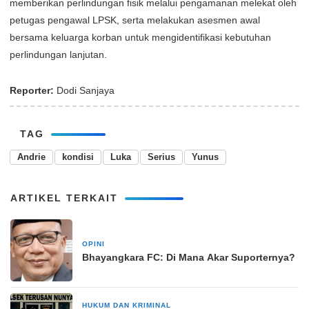
memberikan perlindungan fisik melalui pengamanan melekat oleh
petugas pengawal LPSK, serta melakukan asesmen awal
bersama keluarga korban untuk mengidentifikasi kebutuhan
perlindungan lanjutan.
Reporter:
Dodi Sanjaya
TAG
Andrie
kondisi
Luka
Serius
Yunus
ARTIKEL TERKAIT
OPINI
28 November 2025
Bhayangkara FC: Di Mana Akar Suporternya?
HUKUM DAN KRIMINAL
3 bulan yang lalu