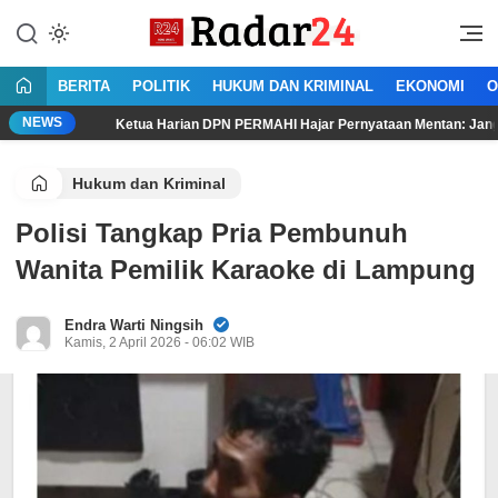
Lewati
ke
Jujur Lantang Bersuara
Radar24.co.id
konten
BERITA
POLITIK
HUKUM DAN KRIMINAL
EKONOMI
O
NEWS
Ketua Harian DPN PERMAHI Hajar Pernyataan Mentan: Jangan Bikin Publi
Hukum dan Kriminal
Polisi Tangkap Pria Pembunuh
Wanita Pemilik Karaoke di Lampung
Endra Warti Ningsih
Kamis, 2 April 2026 - 06:02 WIB