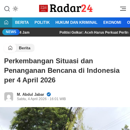
Lewati
ke
Jujur Lantang Bersuara
Radar24.co.id
konten
BERITA
POLITIK
HUKUM DAN KRIMINAL
EKONOMI
O
NEWS
 Jam
Politisi Golkar: Aceh Harus Perkuat Perlindungan HAM Be
Berita
Perkembangan Situasi dan
Penanganan Bencana di Indonesia
per 4 April 2026
M. Abdul Jabar
Sabtu, 4 April 2026 - 16:01 WIB