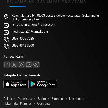
PT. LAMPUNG DUA EMPAT MEDIATAMA
Rejomakmur , RT 09/03 desa Sidorejo kecamatan Sekampung
Udik, Lampung Timur
lampungtimurnews@gmail.com
mediaradar24@gmail.com
0857-8355-7825
0853-6641-8500
Follow Kami
Jelajahi Berita Kami di
Politik
Pariwisata
Berita
Ekonomi
Kesehatan
Hukum dan Kriminal
Olahraga