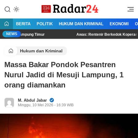
Lewati
ke
Jujur Lantang Bersuara
Radar24.co.id
konten
BERITA
POLITIK
HUKUM DAN KRIMINAL
EKONOMI
O
NEWS
mpung Timur
Awas: Rentenir Berkedok Koperasi Menjamur di
Hukum dan Kriminal
Massa Bakar Pondok Pesantren
Nurul Jadid di Mesuji Lampung, 1
orang diamankan
M. Abdul Jabar
Minggu, 10 Mei 2026 - 16:39 WIB