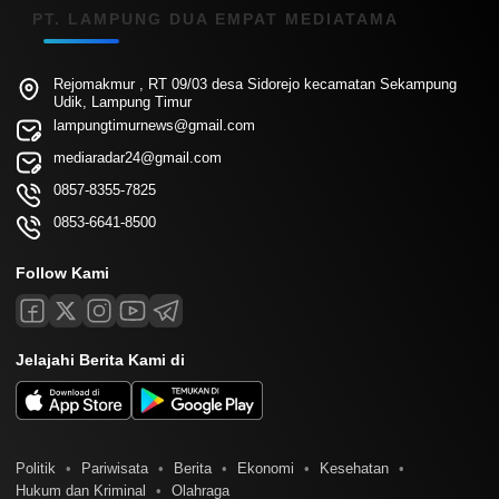
PT. LAMPUNG DUA EMPAT MEDIATAMA
Rejomakmur , RT 09/03 desa Sidorejo kecamatan Sekampung
Udik, Lampung Timur
lampungtimurnews@gmail.com
mediaradar24@gmail.com
0857-8355-7825
0853-6641-8500
Follow Kami
Jelajahi Berita Kami di
Politik
Pariwisata
Berita
Ekonomi
Kesehatan
Hukum dan Kriminal
Olahraga