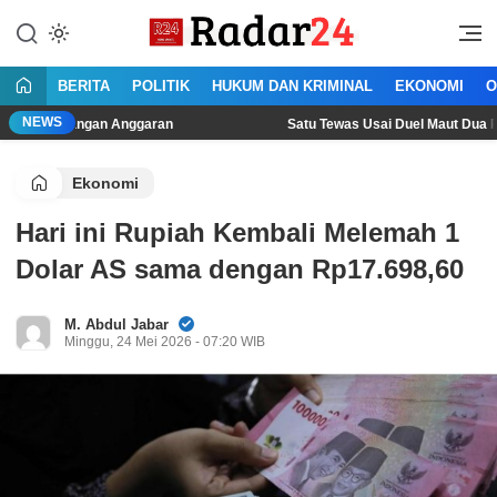
Lewati
ke
Jujur Lantang Bersuara
Radar24.co.id
konten
BERITA
POLITIK
HUKUM DAN KRIMINAL
EKONOMI
O
NEWS
angan Anggaran
Satu Tewas Usai Duel Maut Dua Pria di Band
Ekonomi
Hari ini Rupiah Kembali Melemah 1
Dolar AS sama dengan Rp17.698,60
M. Abdul Jabar
Minggu, 24 Mei 2026 - 07:20 WIB