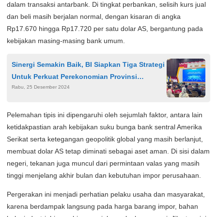
dalam transaksi antarbank. Di tingkat perbankan, selisih kurs jual
dan beli masih berjalan normal, dengan kisaran di angka
Rp17.670 hingga Rp17.720 per satu dolar AS, bergantung pada
kebijakan masing-masing bank umum.
Sinergi Semakin Baik, BI Siapkan Tiga Strategi
Untuk Perkuat Perekonomian Provinsi
Rabu, 25 Desember 2024
Lampung
Pelemahan tipis ini dipengaruhi oleh sejumlah faktor, antara lain
ketidakpastian arah kebijakan suku bunga bank sentral Amerika
Serikat serta ketegangan geopolitik global yang masih berlanjut,
membuat dolar AS tetap diminati sebagai aset aman. Di sisi dalam
negeri, tekanan juga muncul dari permintaan valas yang masih
tinggi menjelang akhir bulan dan kebutuhan impor perusahaan.
Pergerakan ini menjadi perhatian pelaku usaha dan masyarakat,
karena berdampak langsung pada harga barang impor, bahan