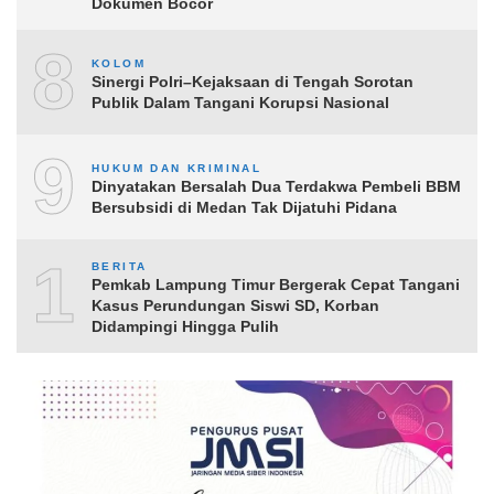
Dokumen Bocor
8
KOLOM
Sinergi Polri–Kejaksaan di Tengah Sorotan
Publik Dalam Tangani Korupsi Nasional
9
HUKUM DAN KRIMINAL
Dinyatakan Bersalah Dua Terdakwa Pembeli BBM
Bersubsidi di Medan Tak Dijatuhi Pidana
10
BERITA
Pemkab Lampung Timur Bergerak Cepat Tangani
Kasus Perundungan Siswi SD, Korban
Didampingi Hingga Pulih