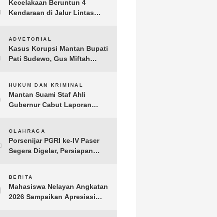
1
Kecelakaan Beruntun 4
Kendaraan di Jalur Lintas
Timur Lampung Timur, Dua
Pengendara Motor Tewas
2
ADVETORIAL
Kasus Korupsi Mantan Bupati
Pati Sudewo, Gus Miftah
Disebut Terima Aliran Dana
100 Juta
3
HUKUM DAN KRIMINAL
Mantan Suami Staf Ahli
Gubernur Cabut Laporan
Penganiayaan oleh Konsultan
DKP Lampung
4
OLAHRAGA
Porsenijar PGRI ke-IV Paser
Segera Digelar, Persiapan
Capai 90 Persen
5
BERITA
Mahasiswa Nelayan Angkatan
2026 Sampaikan Apresiasi
kepada H. T.A. Khalid, Bukti