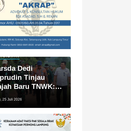
IWISATA
rsda Dedi
prudin Tinjau
jah Baru TNWK:
ga Untuk Kita
, 25 Juli 2026