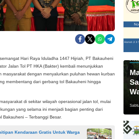
mangat Hari Raya Iduladha 1447 Hijriah, PT Bakauheni
PAR
ator Jalan Tol PT HKA (Bakter) kembali menunjukkan
Ma
n masyarakat dengan menyalurkan puluhan hewan kurban
Sa
yang membentang dari gerbang tol Bakauheni hingga
Wa
Ja
asyarakat di sekitar wilayah operasional jalan tol, mulai
Sabtu
kungan yang selama ini menjadi bagian penting dari
ol Bakauheni – Terbanggi Besar.
itipan Kendaraan Gratis Untuk Warga