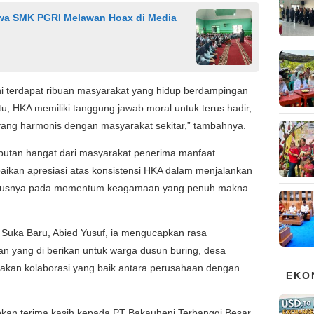
wa SMK PGRI Melawan Hoax di Media
 ini terdapat ribuan masyarakat yang hidup berdampingan
itu, HKA memiliki tanggung jawab moral untuk terus hadir,
ng harmonis dengan masyarakat sekitar,” tambahnya.
utan hangat dari masyarakat penerima manfaat.
ikan apresiasi atas konsistensi HKA dalam menjalankan
hususnya pada momentum keagamaan yang penuh makna
 Suka Baru, Abied Yusuf, ia mengucapkan rasa
n yang di berikan untuk warga dusun buring, desa
akan kolaborasi yang baik antara perusahaan dengan
EKO
kan terima kasih kepada PT Bakauheni Terbanggi Besar