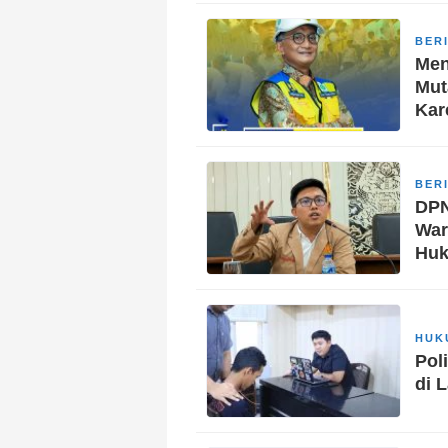
BER
Men
Mut
Kar
BER
DPN
War
Huk
HUK
Pol
di 