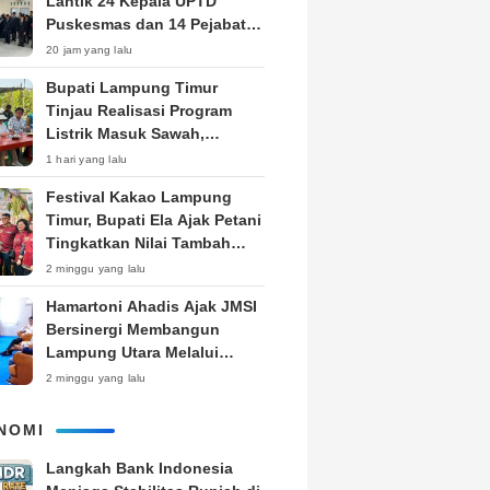
Lantik 24 Kepala UPTD
Puskesmas dan 14 Pejabat
Fungsional, Dorong Inovasi
20 jam yang lalu
dan Pelayanan Prima
Bupati Lampung Timur
Tinjau Realisasi Program
Listrik Masuk Sawah,
Siapkan Subsidi KWH untuk
1 hari yang lalu
Petani
‎Festival Kakao Lampung
Timur, Bupati Ela Ajak Petani
Tingkatkan Nilai Tambah
Produk
2 minggu yang lalu
Hamartoni Ahadis Ajak JMSI
Bersinergi Membangun
Lampung Utara Melalui
Pemberitaan
2 minggu yang lalu
NOMI
Langkah Bank Indonesia