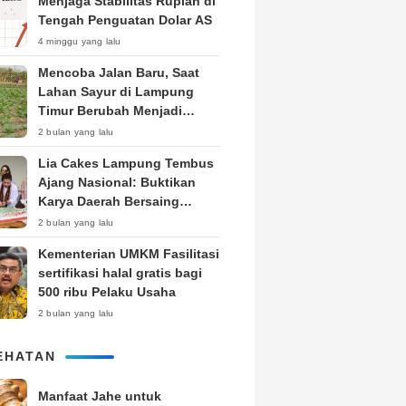
Menjaga Stabilitas Rupiah di
Tengah Penguatan Dolar AS
4 minggu yang lalu
Mencoba Jalan Baru, Saat
Lahan Sayur di Lampung
Timur Berubah Menjadi
Kebun Tembakau
2 bulan yang lalu
Lia Cakes Lampung Tembus
Ajang Nasional: Buktikan
Karya Daerah Bersaing
Setara Kota Besar
2 bulan yang lalu
Kementerian UMKM Fasilitasi
sertifikasi halal gratis bagi
500 ribu Pelaku Usaha
2 bulan yang lalu
EHATAN
Manfaat Jahe untuk