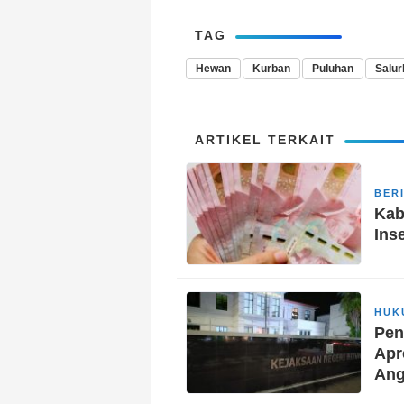
TAG
Hewan
Kurban
Puluhan
Salur
ARTIKEL TERKAIT
BER
Kab
Ins
HUK
Pen
Apr
Ang