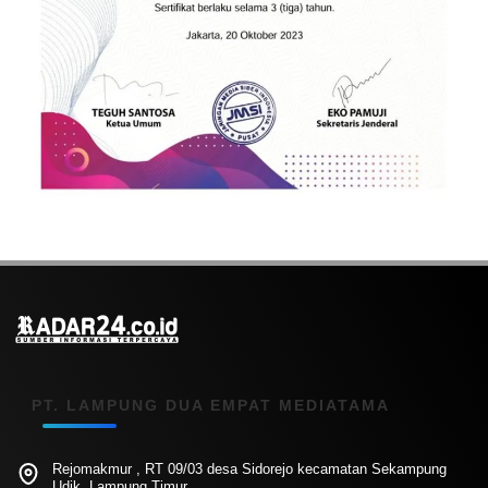
PT. LAMPUNG DUA EMPAT MEDIATAMA
Rejomakmur , RT 09/03 desa Sidorejo kecamatan Sekampung
Udik, Lampung Timur