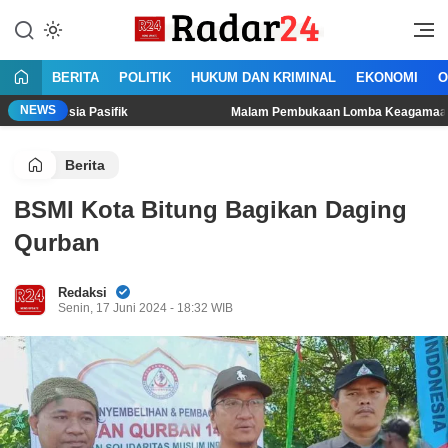
Lewati
ke
Jujur Lantang Bersuara
Radar24.co.id
konten
BERITA
POLITIK
HUKUM DAN KRIMINAL
EKONOMI
O
NEWS
a Pasifik
Malam Pembukaan Lomba Keagamaan Desa Surulan
Berita
BSMI Kota Bitung Bagikan Daging
Qurban
Redaksi
Senin, 17 Juni 2024 - 18:32 WIB