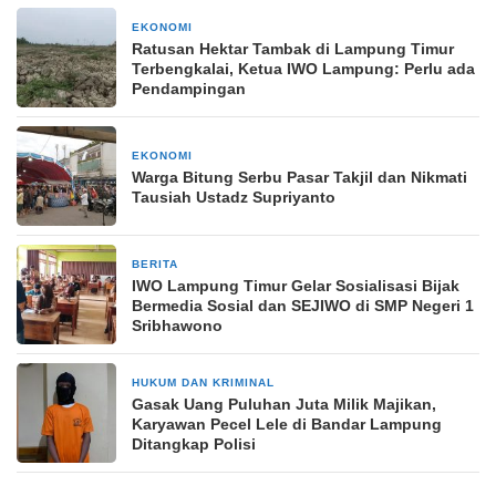
EKONOMI
11 November 2024
Ratusan Hektar Tambak di Lampung Timur
Terbengkalai, Ketua IWO Lampung: Perlu ada
Pendampingan
EKONOMI
2 Maret 2025
Warga Bitung Serbu Pasar Takjil dan Nikmati
Tausiah Ustadz Supriyanto
BERITA
1 minggu yang lalu
IWO Lampung Timur Gelar Sosialisasi Bijak
Bermedia Sosial dan SEJIWO di SMP Negeri 1
Sribhawono
HUKUM DAN KRIMINAL
27 Mei 2025
Gasak Uang Puluhan Juta Milik Majikan,
Karyawan Pecel Lele di Bandar Lampung
Ditangkap Polisi