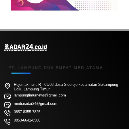
PT. LAMPUNG DUA EMPAT MEDIATAMA
Rejomakmur , RT 09/03 desa Sidorejo kecamatan Sekampung
Udik, Lampung Timur
lampungtimurnews@gmail.com
mediaradar24@gmail.com
0857-8355-7825
0853-6641-8500