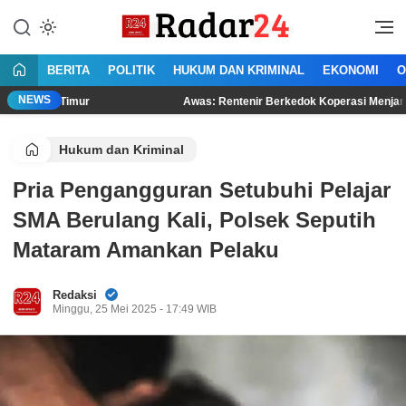
Lewati
ke
Jujur Lantang Bersuara
Radar24.co.id
konten
BERITA
POLITIK
HUKUM DAN KRIMINAL
EKONOMI
O
NEWS
imur
Awas: Rentenir Berkedok Koperasi Menjamur di Lampun
Hukum dan Kriminal
Pria Pengangguran Setubuhi Pelajar
SMA Berulang Kali, Polsek Seputih
Mataram Amankan Pelaku
Redaksi
Minggu, 25 Mei 2025 - 17:49 WIB