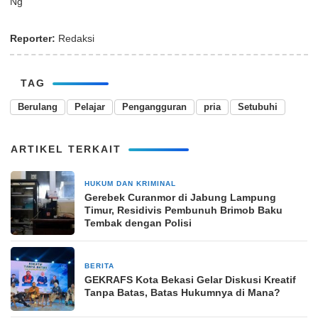
Ng
Reporter:
Redaksi
TAG
Berulang
Pelajar
Pengangguran
pria
Setubuhi
ARTIKEL TERKAIT
HUKUM DAN KRIMINAL
11 Januari 2026
Gerebek Curanmor di Jabung Lampung
Timur, Residivis Pembunuh Brimob Baku
Tembak dengan Polisi
BERITA
2 bulan yang lalu
GEKRAFS Kota Bekasi Gelar Diskusi Kreatif
Tanpa Batas, Batas Hukumnya di Mana?