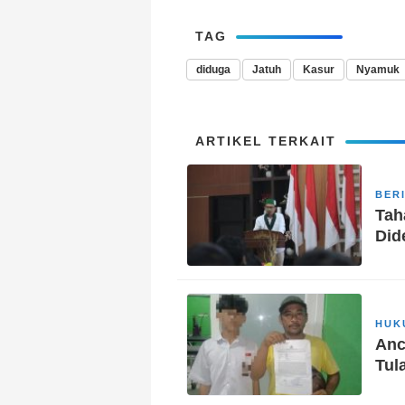
TAG
diduga
Jatuh
Kasur
Nyamuk
ARTIKEL TERKAIT
BER
Tah
Did
HUK
Anc
Tul