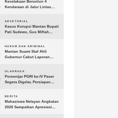
1
Kecelakaan Beruntun 4
Kendaraan di Jalur Lintas
Timur Lampung Timur, Dua
Pengendara Motor Tewas
2
ADVETORIAL
Kasus Korupsi Mantan Bupati
Pati Sudewo, Gus Miftah
Disebut Terima Aliran Dana
100 Juta
3
HUKUM DAN KRIMINAL
Mantan Suami Staf Ahli
Gubernur Cabut Laporan
Penganiayaan oleh Konsultan
DKP Lampung
4
OLAHRAGA
Porsenijar PGRI ke-IV Paser
Segera Digelar, Persiapan
Capai 90 Persen
5
BERITA
Mahasiswa Nelayan Angkatan
2026 Sampaikan Apresiasi
kepada H. T.A. Khalid, Bukti