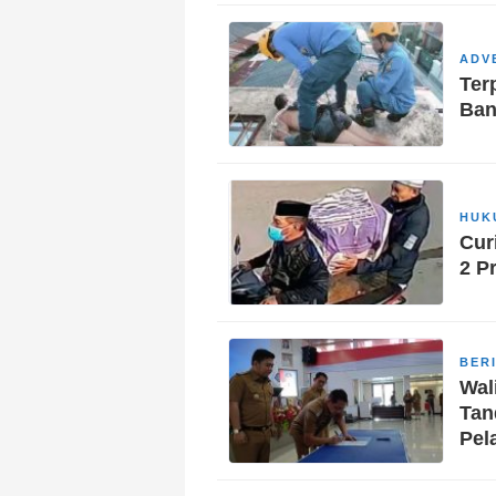
ADV
Ter
Ban
HUK
Cur
2 P
BER
Wal
Tan
Pel