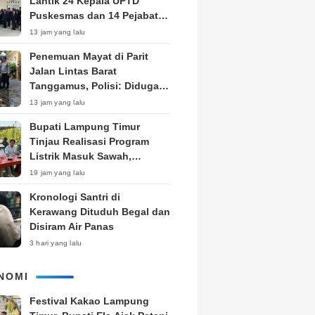
Lantik 24 Kepala UPTD
Puskesmas dan 14 Pejabat
Fungsional, Dorong Inovasi
13 jam yang lalu
dan Pelayanan Prima
Penemuan Mayat di Parit
Jalan Lintas Barat
Tanggamus, Polisi: Diduga
ODGJ
13 jam yang lalu
Bupati Lampung Timur
Tinjau Realisasi Program
Listrik Masuk Sawah,
Siapkan Subsidi KWH untuk
19 jam yang lalu
Petani
Kronologi Santri di
Kerawang Dituduh Begal dan
Disiram Air Panas
3 hari yang lalu
NOMI
‎Festival Kakao Lampung