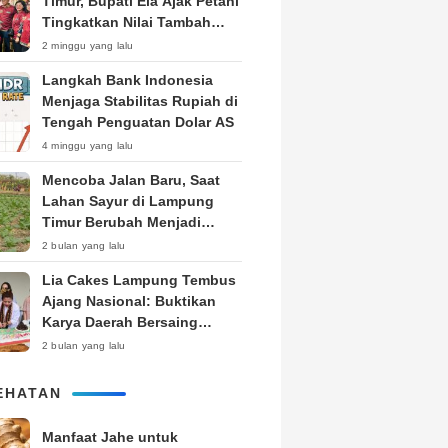
Timur, Bupati Ela Ajak Petani
Tingkatkan Nilai Tambah
Produk
2 minggu yang lalu
Langkah Bank Indonesia
Menjaga Stabilitas Rupiah di
Tengah Penguatan Dolar AS
4 minggu yang lalu
Mencoba Jalan Baru, Saat
Lahan Sayur di Lampung
Timur Berubah Menjadi
Kebun Tembakau
2 bulan yang lalu
Lia Cakes Lampung Tembus
Ajang Nasional: Buktikan
Karya Daerah Bersaing
Setara Kota Besar
2 bulan yang lalu
EHATAN
Manfaat Jahe untuk