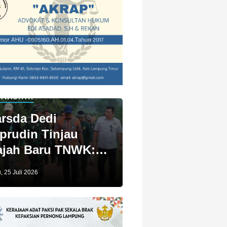
IWISATA
rsda Dedi
prudin Tinjau
jah Baru TNWK:
ga Untuk Kita
, 25 Juli 2026