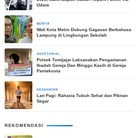
Udara
BERITA
3 September 2024
Wali Kota Metro Dukung Gagasan Berbahasa
Lampung di Lingkungan Sekolah
ADVETORIAL
8 Desember 2024
Polsek Tumijajar Laksanakan Pengamanan
Ibadah Gereja Dan Minggu Kasih di Gereja
Pantekosta
KESEHATAN
30 April 2026
Lari Pagi: Rahasia Tubuh Sehat dan Pikiran
Segar
REKOMENDASI