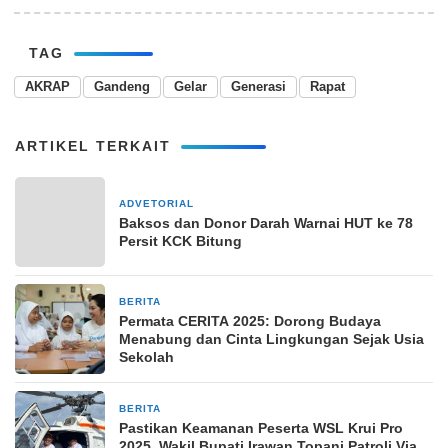
TAG
AKRAP
Gandeng
Gelar
Generasi
Rapat
ARTIKEL TERKAIT
ADVETORIAL
28 Februari 2024
Baksos dan Donor Darah Warnai HUT ke 78
Persit KCK Bitung
BERITA
14 Oktober 2025
Permata CERITA 2025: Dorong Budaya
Menabung dan Cinta Lingkungan Sejak Usia
Sekolah
BERITA
11 Juni 2025
Pastikan Keamanan Peserta WSL Krui Pro
2025, Wakil Bupati Irawan Topani Patroli Via