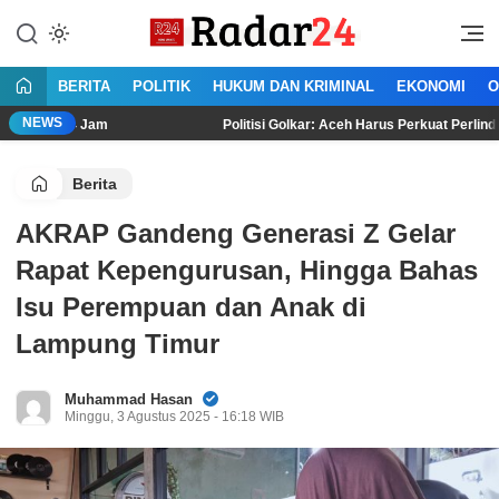
Lewati
ke
Jujur Lantang Bersuara
Radar24.co.id
konten
BERITA
POLITIK
HUKUM DAN KRIMINAL
EKONOMI
O
NEWS
 Jam
Politisi Golkar: Aceh Harus Perkuat Perlindungan HAM Be
Berita
AKRAP Gandeng Generasi Z Gelar
Rapat Kepengurusan, Hingga Bahas
Isu Perempuan dan Anak di
Lampung Timur
Muhammad Hasan
Minggu, 3 Agustus 2025 - 16:18 WIB