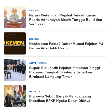
KOLOM
3 minggu yang lalu
Narasi Pertemuan Pejabat Terkait Kasus
Febrie Adriansyah Masih Tunggu Bukti dan
Verifikasi
KOLOM
3 minggu yang lalu
Hoaks atau Fakta? Daftar Mutasi Pejabat PU
Belum Ada Bukti Resmi
ADVETORIAL
2 bulan yang lalu
Bupati Ela Lantik Pejabat Pimpinan Tinggi
Pratama, Langkah Strategis Segarkan
Birokrasi Lampung Timur
POLITIK
3 bulan yang lalu
Prabowo Sebut Banyak Pejabat yang
Diperiksa BPKP Ngaku Dekat Dirinya