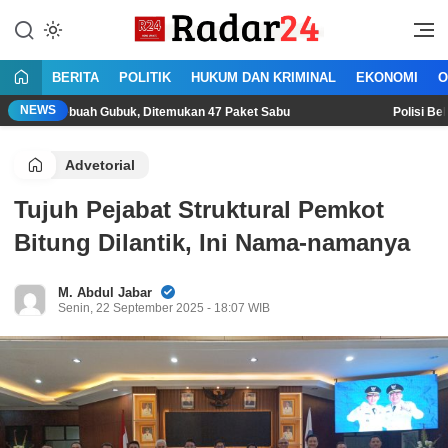
Lewati
ke
Jujur Lantang Bersuara
Radar24.co.id
konten
BERITA
POLITIK
HUKUM DAN KRIMINAL
EKONOMI
O
NEWS
ah Gubuk, Ditemukan 47 Paket Sabu
Polisi Bekuk Begal Sad
Advetorial
Tujuh Pejabat Struktural Pemkot
Bitung Dilantik, Ini Nama-namanya
M. Abdul Jabar
Senin, 22 September 2025 - 18:07 WIB