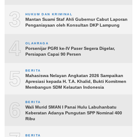
3
HUKUM DAN KRIMINAL
Mantan Suami Staf Ahli Gubernur Cabut Laporan
Penganiayaan oleh Konsultan DKP Lampung
4
OLAHRAGA
Porsenijar PGRI ke-IV Paser Segera Digelar,
Persiapan Capai 90 Persen
5
BERITA
Mahasiswa Nelayan Angkatan 2026 Sampaikan
Apresiasi kepada H. T.A. Khalid, Bukti Komitmen
Membangun SDM Kelautan Indonesia
6
BERITA
Wali Murid SMAN I Panai Hulu Labuhanbatu
Keberatan Adanya Pungutan SPP Nominal 400
Ribu
BERITA