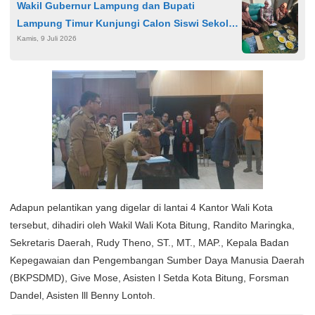
Wakil Gubernur Lampung dan Bupati
Lampung Timur Kunjungi Calon Siswi Sekolah
Kamis, 9 Juli 2026
Rakyat, Salurkan Bantuan Sosial
Adapun pelantikan yang digelar di lantai 4 Kantor Wali Kota
tersebut, dihadiri oleh Wakil Wali Kota Bitung, Randito Maringka,
Sekretaris Daerah, Rudy Theno, ST., MT., MAP., Kepala Badan
Kepegawaian dan Pengembangan Sumber Daya Manusia Daerah
(BKPSDMD), Give Mose, Asisten l Setda Kota Bitung, Forsman
Dandel, Asisten lll Benny Lontoh.