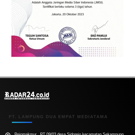
PT. LAMPUNG DUA EMPAT MEDIATAMA
Rejomakmur , RT 09/03 desa Sidorejo kecamatan Sekampung