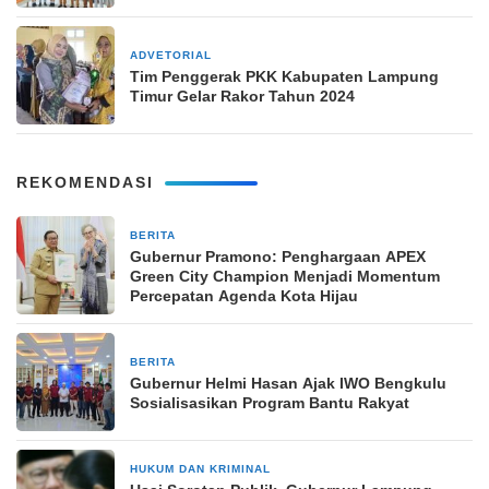
Bitung
ADVETORIAL
20 Juni 2024
Tim Penggerak PKK Kabupaten Lampung
Timur Gelar Rakor Tahun 2024
REKOMENDASI
BERITA
5 hari yang lalu
Gubernur Pramono: Penghargaan APEX
Green City Champion Menjadi Momentum
Percepatan Agenda Kota Hijau
BERITA
2 minggu yang lalu
Gubernur Helmi Hasan Ajak IWO Bengkulu
Sosialisasikan Program Bantu Rakyat
HUKUM DAN KRIMINAL
2 minggu yang lalu