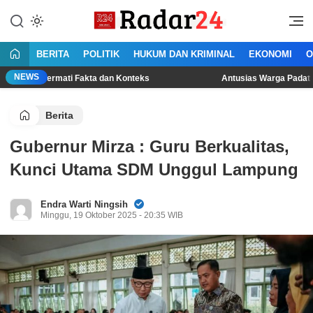
Lewati
ke
Jujur Lantang Bersuara
Radar24.co.id
konten
BERITA
POLITIK
HUKUM DAN KRIMINAL
EKONOMI
O
NEWS
rmati Fakta dan Konteks
Antusias Warga Padati Lokasi Lomb
Berita
Gubernur Mirza : Guru Berkualitas,
Kunci Utama SDM Unggul Lampung
Endra Warti Ningsih
Minggu, 19 Oktober 2025 - 20:35 WIB