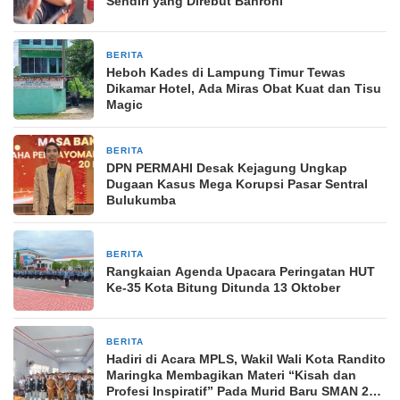
Sendiri yang Direbut Bahroni
BERITA
3 April 2026
Heboh Kades di Lampung Timur Tewas
Dikamar Hotel, Ada Miras Obat Kuat dan Tisu
Magic
BERITA
3 bulan yang lalu
DPN PERMAHI Desak Kejagung Ungkap
Dugaan Kasus Mega Korupsi Pasar Sentral
Bulukumba
BERITA
9 Oktober 2025
Rangkaian Agenda Upacara Peringatan HUT
Ke-35 Kota Bitung Ditunda 13 Oktober
BERITA
15 Juli 2025
Hadiri di Acara MPLS, Wakil Wali Kota Randito
Maringka Membagikan Materi “Kisah dan
Profesi Inspiratif” Pada Murid Baru SMAN 2