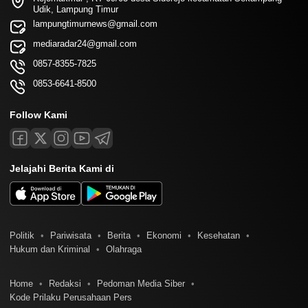
Udik, Lampung Timur
lampungtimurnews@gmail.com
mediaradar24@gmail.com
0857-8355-7825
0853-6641-8500
Follow Kami
Jelajahi Berita Kami di
Politik
Pariwisata
Berita
Ekonomi
Kesehatan
Hukum dan Kriminal
Olahraga
Home
Redaksi
Pedoman Media Siber
Kode Prilaku Perusahaan Pers