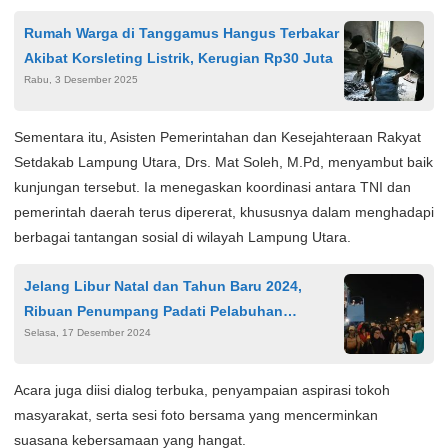
Rumah Warga di Tanggamus Hangus Terbakar
Akibat Korsleting Listrik, Kerugian Rp30 Juta
Rabu, 3 Desember 2025
Sementara itu, Asisten Pemerintahan dan Kesejahteraan Rakyat
Setdakab Lampung Utara, Drs. Mat Soleh, M.Pd, menyambut baik
kunjungan tersebut. Ia menegaskan koordinasi antara TNI dan
pemerintah daerah terus dipererat, khususnya dalam menghadapi
berbagai tantangan sosial di wilayah Lampung Utara.
Jelang Libur Natal dan Tahun Baru 2024,
Ribuan Penumpang Padati Pelabuhan
Selasa, 17 Desember 2024
Samudera Bitung
Acara juga diisi dialog terbuka, penyampaian aspirasi tokoh
masyarakat, serta sesi foto bersama yang mencerminkan
suasana kebersamaan yang hangat.