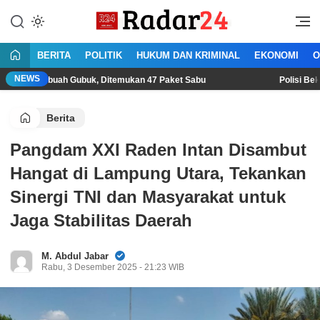
Lewati
ke
Jujur Lantang Bersuara
Radar24.co.id
konten
BERITA
POLITIK
HUKUM DAN KRIMINAL
EKONOMI
O
NEWS
uah Gubuk, Ditemukan 47 Paket Sabu
Polisi Bekuk Begal Sa
Berita
Pangdam XXI Raden Intan Disambut
Hangat di Lampung Utara, Tekankan
Sinergi TNI dan Masyarakat untuk
Jaga Stabilitas Daerah
M. Abdul Jabar
Rabu, 3 Desember 2025 - 21:23 WIB