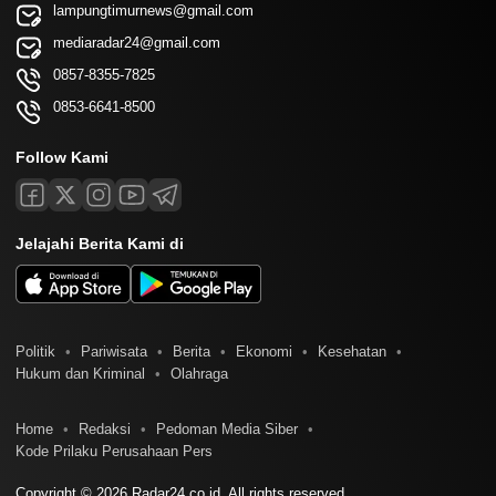
lampungtimurnews@gmail.com
mediaradar24@gmail.com
0857-8355-7825
0853-6641-8500
Follow Kami
Jelajahi Berita Kami di
Politik
Pariwisata
Berita
Ekonomi
Kesehatan
Hukum dan Kriminal
Olahraga
Home
Redaksi
Pedoman Media Siber
Kode Prilaku Perusahaan Pers
Copyright © 2026 Radar24.co.id. All rights reserved.