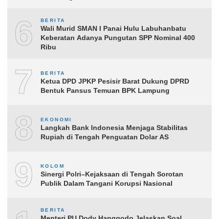
6
BERITA
Wali Murid SMAN I Panai Hulu Labuhanbatu
Keberatan Adanya Pungutan SPP Nominal 400
Ribu
7
BERITA
Ketua DPD JPKP Pesisir Barat Dukung DPRD
Bentuk Pansus Temuan BPK Lampung
8
EKONOMI
Langkah Bank Indonesia Menjaga Stabilitas
Rupiah di Tengah Penguatan Dolar AS
9
KOLOM
Sinergi Polri–Kejaksaan di Tengah Sorotan
Publik Dalam Tangani Korupsi Nasional
BERITA
Menteri PU Dody Hanggodo Jelaskan Soal