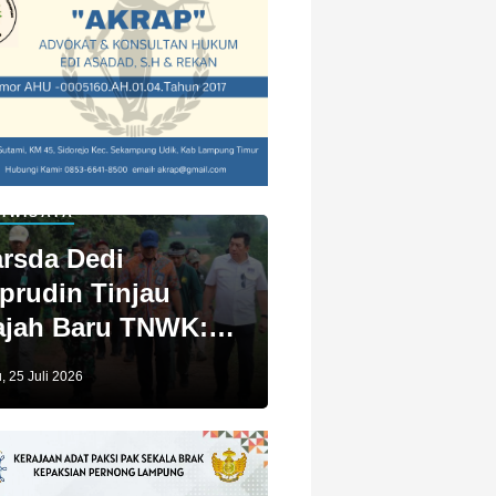
IWISATA
rsda Dedi
prudin Tinjau
jah Baru TNWK:
ga Untuk Kita
, 25 Juli 2026