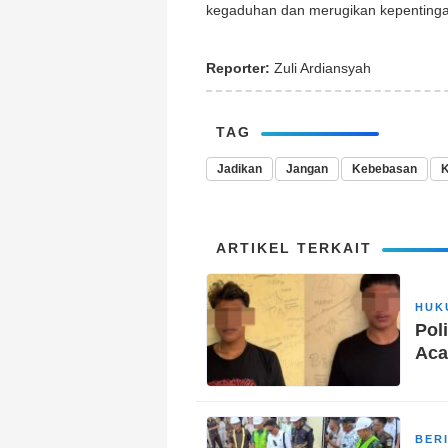
kegaduhan dan merugikan kepentingan
Reporter:
Zuli Ardiansyah
TAG
Jadikan
Jangan
Kebebasan
K
ARTIKEL TERKAIT
HUK
Pol
Aca
BER