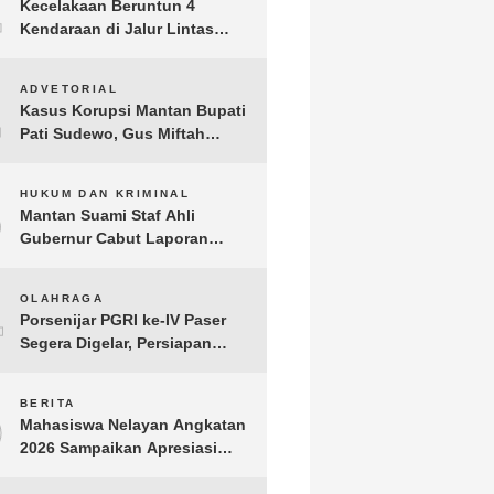
1
Kecelakaan Beruntun 4
Kendaraan di Jalur Lintas
Timur Lampung Timur, Dua
Pengendara Motor Tewas
2
ADVETORIAL
Kasus Korupsi Mantan Bupati
Pati Sudewo, Gus Miftah
Disebut Terima Aliran Dana
100 Juta
3
HUKUM DAN KRIMINAL
Mantan Suami Staf Ahli
Gubernur Cabut Laporan
Penganiayaan oleh Konsultan
DKP Lampung
4
OLAHRAGA
Porsenijar PGRI ke-IV Paser
Segera Digelar, Persiapan
Capai 90 Persen
5
BERITA
Mahasiswa Nelayan Angkatan
2026 Sampaikan Apresiasi
kepada H. T.A. Khalid, Bukti