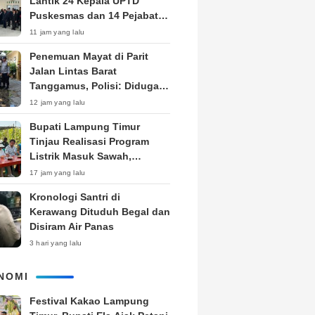
Lantik 24 Kepala UPTD
Puskesmas dan 14 Pejabat
Fungsional, Dorong Inovasi
11 jam yang lalu
dan Pelayanan Prima
Penemuan Mayat di Parit
Jalan Lintas Barat
Tanggamus, Polisi: Diduga
ODGJ
12 jam yang lalu
Bupati Lampung Timur
Tinjau Realisasi Program
Listrik Masuk Sawah,
Siapkan Subsidi KWH untuk
17 jam yang lalu
Petani
Kronologi Santri di
Kerawang Dituduh Begal dan
Disiram Air Panas
3 hari yang lalu
NOMI
‎Festival Kakao Lampung