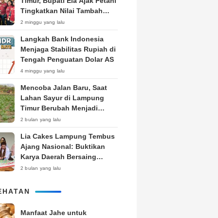
Timur, Bupati Ela Ajak Petani
Tingkatkan Nilai Tambah
Produk
2 minggu yang lalu
Langkah Bank Indonesia
Menjaga Stabilitas Rupiah di
Tengah Penguatan Dolar AS
4 minggu yang lalu
Mencoba Jalan Baru, Saat
Lahan Sayur di Lampung
Timur Berubah Menjadi
Kebun Tembakau
2 bulan yang lalu
Lia Cakes Lampung Tembus
Ajang Nasional: Buktikan
Karya Daerah Bersaing
Setara Kota Besar
2 bulan yang lalu
EHATAN
Manfaat Jahe untuk