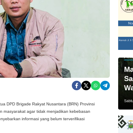
PAR
Ma
Sa
Wa
Ja
Sabtu
tua DPD Brigade Rakyat Nusantara (BRN) Provinsi
n masyarakat agar tidak menjadikan kebebasan
yebarkan informasi yang belum terverifikasi