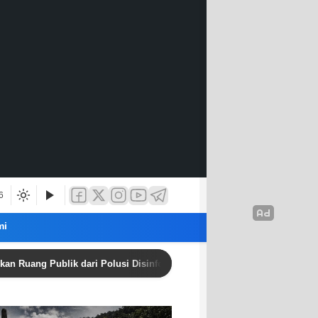
6
mi
 Publik dari Polusi Disinformasi
‎Sekda Lampung Timur