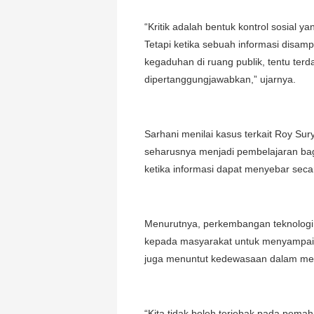
“Kritik adalah bentuk kontrol sosial 
Tetapi ketika sebuah informasi disam
kegaduhan di ruang publik, tentu ter
dipertanggungjawabkan,” ujarnya.
Sarhani menilai kasus terkait Roy Sury
seharusnya menjadi pembelajaran bagi
ketika informasi dapat menyebar secar
Menurutnya, perkembangan teknologi
kepada masyarakat untuk menyampaika
juga menuntut kedewasaan dalam men
“Kita tidak boleh terjebak pada pem