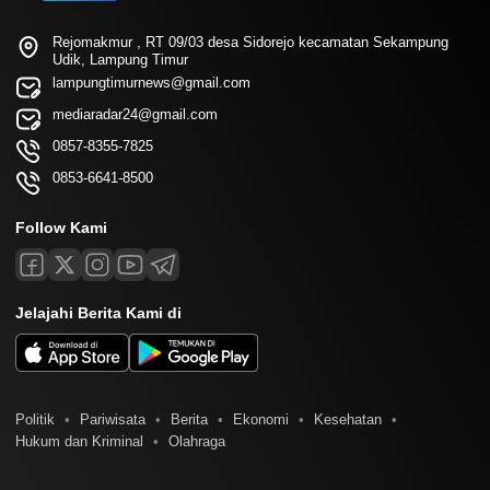
Rejomakmur , RT 09/03 desa Sidorejo kecamatan Sekampung
Udik, Lampung Timur
lampungtimurnews@gmail.com
mediaradar24@gmail.com
0857-8355-7825
0853-6641-8500
Follow Kami
Jelajahi Berita Kami di
Politik
Pariwisata
Berita
Ekonomi
Kesehatan
Hukum dan Kriminal
Olahraga