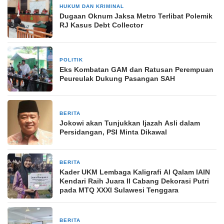
HUKUM DAN KRIMINAL
2 bulan yang lalu
Dugaan Oknum Jaksa Metro Terlibat Polemik
RJ Kasus Debt Collector
POLITIK
21 September 2024
Eks Kombatan GAM dan Ratusan Perempuan
Peureulak Dukung Pasangan SAH
BERITA
27 April 2026
Jokowi akan Tunjukkan Ijazah Asli dalam
Persidangan, PSI Minta Dikawal
BERITA
1 bulan yang lalu
Kader UKM Lembaga Kaligrafi Al Qalam IAIN
Kendari Raih Juara II Cabang Dekorasi Putri
pada MTQ XXXI Sulawesi Tenggara
BERITA
28 Oktober 2024