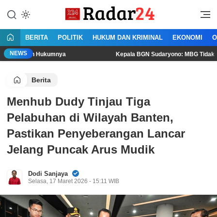
Lewati
ke
Jujur Lantang Bersuara
Radar24.co.id
konten
BERITA
POLITIK
HUKUM DAN KRIMINAL
EKONOMI
O
NEWS
an Hukumnya
Kepala BGN Sudaryono: MBG Tidak Boleh Dikons
Berita
Menhub Dudy Tinjau Tiga
Pelabuhan di Wilayah Banten,
Pastikan Penyeberangan Lancar
Jelang Puncak Arus Mudik
Dodi Sanjaya
Selasa, 17 Maret 2026 - 15:11 WIB