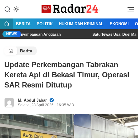
Lewati
ke
Jujur Lantang Bersuara
Radar24.co.id
konten
BERITA
POLITIK
HUKUM DAN KRIMINAL
EKONOMI
O
NEWS
nyimpangan Anggaran
Satu Tewas Usai Duel Maut Dua Pria d
Berita
Update Perkembangan Tabrakan
Kereta Api di Bekasi Timur, Operasi
SAR Resmi Ditutup
M. Abdul Jabar
Selasa, 28 April 2026 - 16:35 WIB