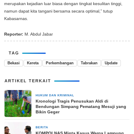
merupakan kejadian luar biasa dengan tingkat kesulitan tinggi,
namun dapat kita tangani bersama secara optimal,” tutup
Kabasarnas.
Reporter:
M. Abdul Jabar
TAG
Bekasi
Kereta
Perkembangan
Tabrakan
Update
ARTIKEL TERKAIT
HUKUM DAN KRIMINAL
21 Mei 2025
Kronologi Tragis Penusukan Aldi di
Bendungan Simpang Pematang Mesuji yang
Bikin Geger
BERITA
2 bulan yang lalu
KOMPOLNAS Minta Kasus Warga Lampung