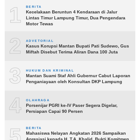
1
BERITA
Kecelakaan Beruntun 4 Kendaraan di Jalur
Lintas Timur Lampung Timur, Dua Pengendara
Motor Tewas
2
ADVETORIAL
Kasus Korupsi Mantan Bupati Pati Sudewo, Gus
Miftah Disebut Terima Aliran Dana 100 Juta
3
HUKUM DAN KRIMINAL
Mantan Suami Staf Ahli Gubernur Cabut Laporan
Penganiayaan oleh Konsultan DKP Lampung
4
OLAHRAGA
Porsenijar PGRI ke-IV Paser Segera Digelar,
Persiapan Capai 90 Persen
5
BERITA
Mahasiswa Nelayan Angkatan 2026 Sampaikan
Apresiasi kepada H. T.A. Khalid, Bukti Komitmen