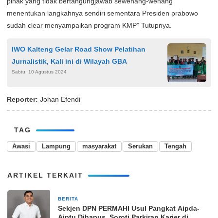
pihak yang tidak bertangungjawab sewenang-wenang
menentukan langkahnya sendiri sementara Presiden prabowo
sudah clear menyampaikan program KMP” Tutupnya.
IWO Kalteng Gelar Road Show Pelatihan
Jurnalistik, Kali ini di Wilayah GBA
Sabtu, 10 Agustus 2024
Reporter:
Johan Efendi
TAG
Awasi
Lampung
masyarakat
Serukan
Tengah
ARTIKEL TERKAIT
BERITA
3 bulan yang lalu
Sekjen DPN PERMAHI Usul Pangkat Aipda-
Aiptu Dihapus, Soroti Parkiran Karier di