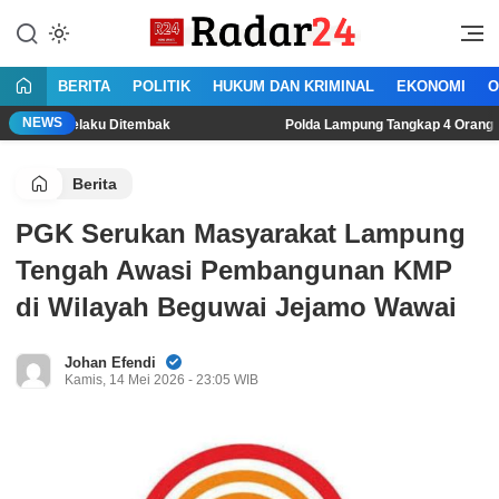
Lewati
ke
Jujur Lantang Bersuara
Radar24.co.id
konten
BERITA
POLITIK
HUKUM DAN KRIMINAL
EKONOMI
O
NEWS
elaku Ditembak
Polda Lampung Tangkap 4 Orang Sedang Trans
Berita
PGK Serukan Masyarakat Lampung
Tengah Awasi Pembangunan KMP
di Wilayah Beguwai Jejamo Wawai
Johan Efendi
Kamis, 14 Mei 2026 - 23:05 WIB