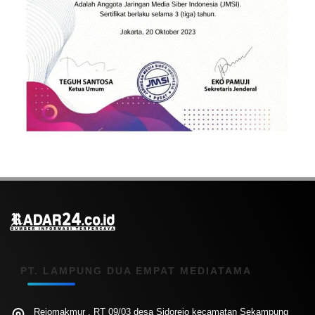
PT. LAMPUNG DUA EMPAT MEDIATAMA
Rejomakmur , RT 09/03 desa Sidorejo kecamatan Sekampung