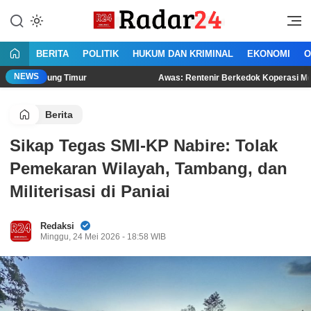
Lewati
ke
Jujur Lantang Bersuara
Radar24.co.id
konten
BERITA
POLITIK
HUKUM DAN KRIMINAL
EKONOMI
O
NEWS
ng Timur
Awas: Rentenir Berkedok Koperasi Menjamur di La
Berita
Sikap Tegas SMI-KP Nabire: Tolak
Pemekaran Wilayah, Tambang, dan
Militerisasi di Paniai
Redaksi
Minggu, 24 Mei 2026 - 18:58 WIB