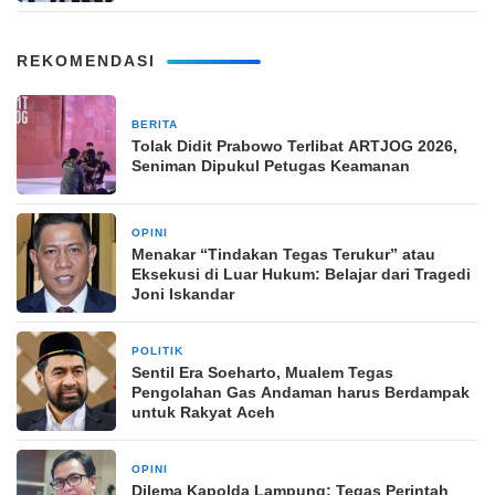
REKOMENDASI
BERITA
2 bulan yang lalu
Tolak Didit Prabowo Terlibat ARTJOG 2026,
Seniman Dipukul Petugas Keamanan
OPINI
2 bulan yang lalu
Menakar “Tindakan Tegas Terukur” atau
Eksekusi di Luar Hukum: Belajar dari Tragedi
Joni Iskandar
POLITIK
2 bulan yang lalu
Sentil Era Soeharto, Mualem Tegas
Pengolahan Gas Andaman harus Berdampak
untuk Rakyat Aceh
OPINI
2 bulan yang lalu
Dilema Kapolda Lampung: Tegas Perintah