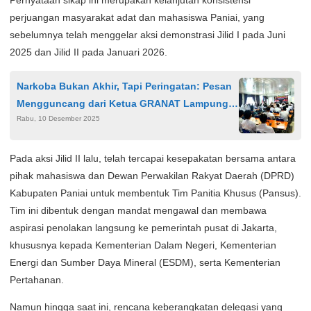
perjuangan masyarakat adat dan mahasiswa Paniai, yang
sebelumnya telah menggelar aksi demonstrasi Jilid I pada Juni
2025 dan Jilid II pada Januari 2026.
Narkoba Bukan Akhir, Tapi Peringatan: Pesan
Mengguncang dari Ketua GRANAT Lampung
Rabu, 10 Desember 2025
Saat Lahirkan Puluhan Penyuluh Sebaya Anti
Narkoba
Pada aksi Jilid II lalu, telah tercapai kesepakatan bersama antara
pihak mahasiswa dan Dewan Perwakilan Rakyat Daerah (DPRD)
Kabupaten Paniai untuk membentuk Tim Panitia Khusus (Pansus).
Tim ini dibentuk dengan mandat mengawal dan membawa
aspirasi penolakan langsung ke pemerintah pusat di Jakarta,
khususnya kepada Kementerian Dalam Negeri, Kementerian
Energi dan Sumber Daya Mineral (ESDM), serta Kementerian
Pertahanan.
Namun hingga saat ini, rencana keberangkatan delegasi yang