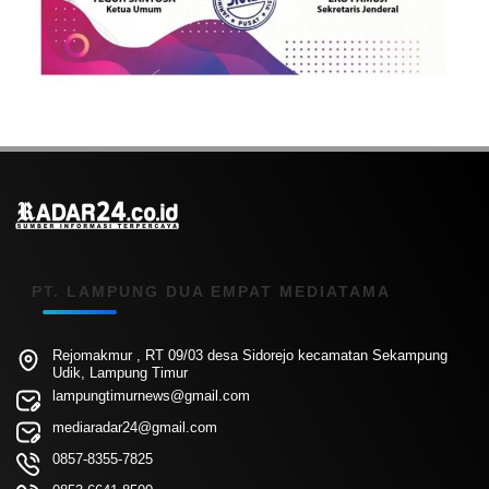
PT. LAMPUNG DUA EMPAT MEDIATAMA
Rejomakmur , RT 09/03 desa Sidorejo kecamatan Sekampung
Udik, Lampung Timur
lampungtimurnews@gmail.com
mediaradar24@gmail.com
0857-8355-7825