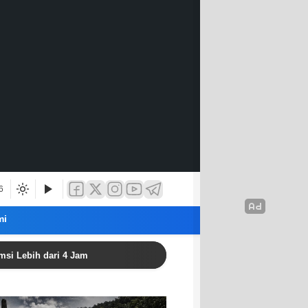
6
mi
 dari 4 Jam
Politisi Golkar: Aceh Harus Perkuat Perlind