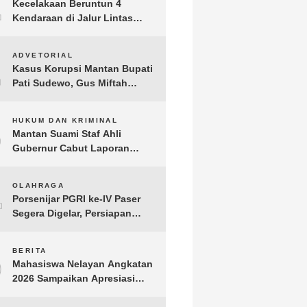
1
Kecelakaan Beruntun 4
Kendaraan di Jalur Lintas
Timur Lampung Timur, Dua
Pengendara Motor Tewas
2
ADVETORIAL
Kasus Korupsi Mantan Bupati
Pati Sudewo, Gus Miftah
Disebut Terima Aliran Dana
100 Juta
3
HUKUM DAN KRIMINAL
Mantan Suami Staf Ahli
Gubernur Cabut Laporan
Penganiayaan oleh Konsultan
DKP Lampung
4
OLAHRAGA
Porsenijar PGRI ke-IV Paser
Segera Digelar, Persiapan
Capai 90 Persen
5
BERITA
Mahasiswa Nelayan Angkatan
2026 Sampaikan Apresiasi
kepada H. T.A. Khalid, Bukti