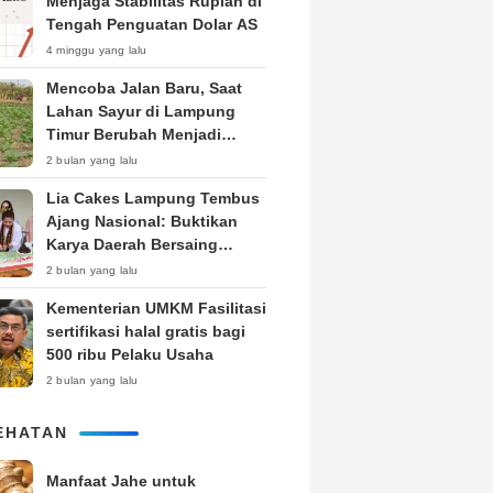
Menjaga Stabilitas Rupiah di
Tengah Penguatan Dolar AS
4 minggu yang lalu
Mencoba Jalan Baru, Saat
Lahan Sayur di Lampung
Timur Berubah Menjadi
Kebun Tembakau
2 bulan yang lalu
Lia Cakes Lampung Tembus
Ajang Nasional: Buktikan
Karya Daerah Bersaing
Setara Kota Besar
2 bulan yang lalu
Kementerian UMKM Fasilitasi
sertifikasi halal gratis bagi
500 ribu Pelaku Usaha
2 bulan yang lalu
EHATAN
Manfaat Jahe untuk