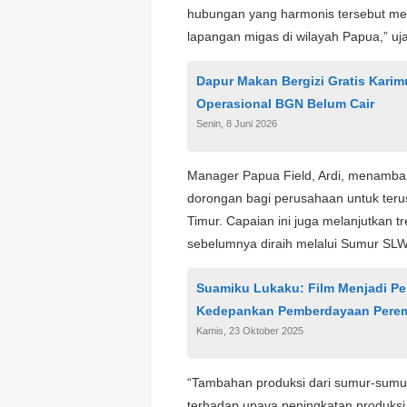
hubungan yang harmonis tersebut me
lapangan migas di wilayah Papua,” uj
Dapur Makan Bergizi Gratis Kari
Operasional BGN Belum Cair
Senin, 8 Juni 2026
Manager Papua Field, Ardi, menamb
dorongan bagi perusahaan untuk teru
Timur. Capaian ini juga melanjutkan t
sebelumnya diraih melalui Sumur SL
Suamiku Lukaku: Film Menjadi P
Kedepankan Pemberdayaan Pere
Kamis, 23 Oktober 2025
“Tambahan produksi dari sumur-sumu
terhadap upaya peningkatan produksi