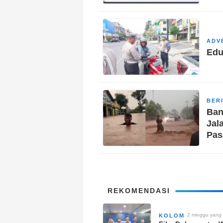
ADV
Edu
BER
Ban
Jal
Pas
REKOMENDASI
2 minggu yang 
KOLOM