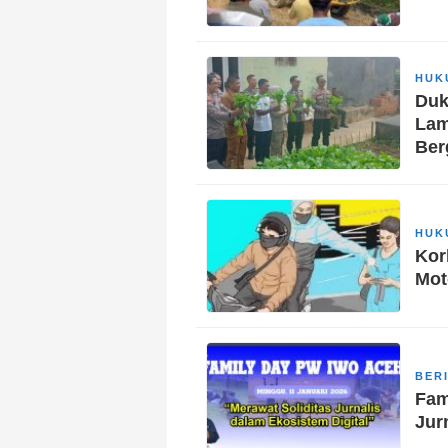
HUK
Duk
Lam
Ber
HUK
Kor
Mot
BER
Fam
Jurn