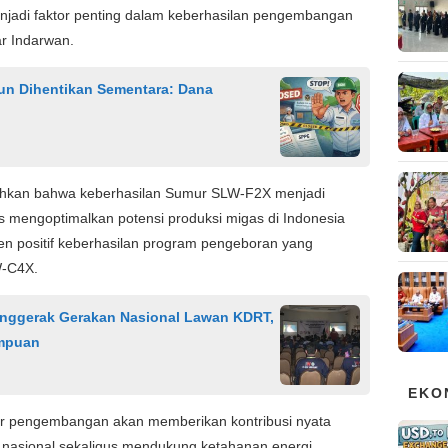
njadi faktor penting dalam keberhasilan pengembangan
ar Indarwan.
mun Dihentikan Sementara: Dana
ahkan bahwa keberhasilan Sumur SLW-F2X menjadi
s mengoptimalkan potensi produksi migas di Indonesia
ren positif keberhasilan program pengeboran yang
W-C4X.
enggerak Gerakan Nasional Lawan KDRT,
mpuan
EKO
r pengembangan akan memberikan kontribusi nyata
 nasional sekaligus mendukung ketahanan energi