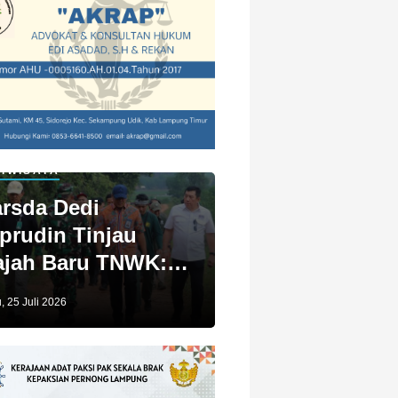
IWISATA
rsda Dedi
prudin Tinjau
jah Baru TNWK:
ga Untuk Kita
, 25 Juli 2026