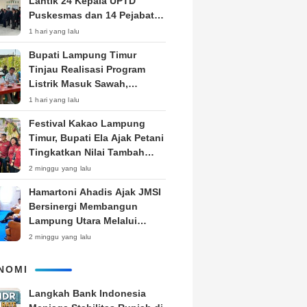
Lantik 24 Kepala UPTD
Puskesmas dan 14 Pejabat
Fungsional, Dorong Inovasi
1 hari yang lalu
dan Pelayanan Prima
Bupati Lampung Timur
Tinjau Realisasi Program
Listrik Masuk Sawah,
Siapkan Subsidi KWH untuk
1 hari yang lalu
Petani
‎Festival Kakao Lampung
Timur, Bupati Ela Ajak Petani
Tingkatkan Nilai Tambah
Produk
2 minggu yang lalu
Hamartoni Ahadis Ajak JMSI
Bersinergi Membangun
Lampung Utara Melalui
Pemberitaan
2 minggu yang lalu
NOMI
Langkah Bank Indonesia