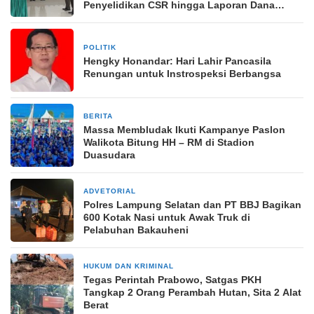
Penyelidikan CSR hingga Laporan Dana
Hibah Masuk Radar!
POLITIK
2 Juni 2024
Hengky Honandar: Hari Lahir Pancasila
Renungan untuk Instrospeksi Berbangsa
BERITA
19 November 2024
Massa Membludak Ikuti Kampanye Paslon
Walikota Bitung HH – RM di Stadion
Duasudara
ADVETORIAL
23 Desember 2024
Polres Lampung Selatan dan PT BBJ Bagikan
600 Kotak Nasi untuk Awak Truk di
Pelabuhan Bakauheni
HUKUM DAN KRIMINAL
10 Juni 2025
Tegas Perintah Prabowo, Satgas PKH
Tangkap 2 Orang Perambah Hutan, Sita 2 Alat
Berat