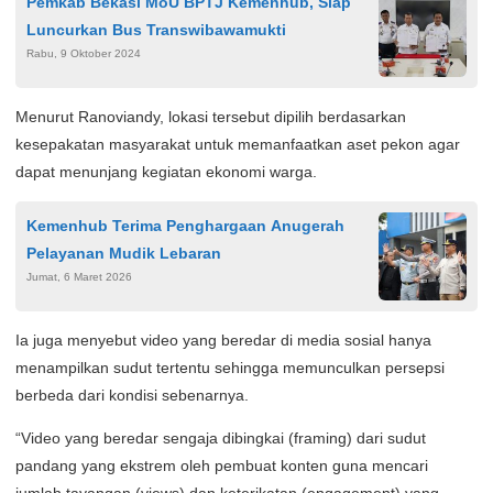
Pemkab Bekasi MoU BPTJ Kemenhub, Siap
Luncurkan Bus Transwibawamukti
Rabu, 9 Oktober 2024
Menurut Ranoviandy, lokasi tersebut dipilih berdasarkan
kesepakatan masyarakat untuk memanfaatkan aset pekon agar
dapat menunjang kegiatan ekonomi warga.
Kemenhub Terima Penghargaan Anugerah
Pelayanan Mudik Lebaran
Jumat, 6 Maret 2026
Ia juga menyebut video yang beredar di media sosial hanya
menampilkan sudut tertentu sehingga memunculkan persepsi
berbeda dari kondisi sebenarnya.
“Video yang beredar sengaja dibingkai (framing) dari sudut
pandang yang ekstrem oleh pembuat konten guna mencari
jumlah tayangan (views) dan keterikatan (engagement) yang