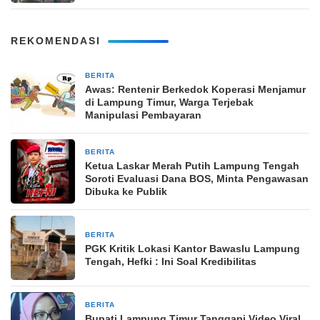
REKOMENDASI
BERITA
3 jam yang lalu
Awas: Rentenir Berkedok Koperasi Menjamur
di Lampung Timur, Warga Terjebak
Manipulasi Pembayaran
BERITA
4 minggu yang lalu
Ketua Laskar Merah Putih Lampung Tengah
Soroti Evaluasi Dana BOS, Minta Pengawasan
Dibuka ke Publik
BERITA
1 bulan yang lalu
PGK Kritik Lokasi Kantor Bawaslu Lampung
Tengah, Hefki : Ini Soal Kredibilitas
BERITA
1 bulan yang lalu
Bupati Lampung Timur Tanggapi Video Viral