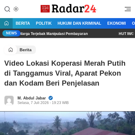
Lewati
ke
Jujur Lantang Bersuara
Radar24.co.id
konten
BERITA
POLITIK
HUKUM DAN KRIMINAL
EKONOMI
O
NEWS
arga Terjebak Manipulasi Pembayaran
HUT IWO ke-14: Dari L
Berita
Video Lokasi Koperasi Merah Putih
di Tanggamus Viral, Aparat Pekon
dan Kodam Beri Penjelasan
M. Abdul Jabar
Selasa, 7 Juli 2026 - 19:23 WIB