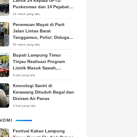
Lantik 24 Kepala UPTD
Puskesmas dan 14 Pejabat
Fungsional, Dorong Inovasi
24 menit yang lalu
dan Pelayanan Prima
Penemuan Mayat di Parit
Jalan Lintas Barat
Tanggamus, Polisi: Diduga
ODGJ
55 menit yang lalu
Bupati Lampung Timur
Tinjau Realisasi Program
Listrik Masuk Sawah,
Siapkan Subsidi KWH untuk
6 jam yang lalu
Petani
Kronologi Santri di
Kerawang Dituduh Begal dan
Disiram Air Panas
2 hari yang lalu
NOMI
‎Festival Kakao Lampung