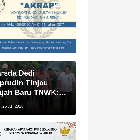
IWISATA
rsda Dedi
prudin Tinjau
jah Baru TNWK:
ga Untuk Kita
, 25 Juli 2026