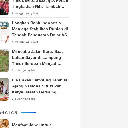
Timur, Bupati Ela Ajak Petani
Tingkatkan Nilai Tambah
Produk
2 minggu yang lalu
Langkah Bank Indonesia
Menjaga Stabilitas Rupiah di
Tengah Penguatan Dolar AS
4 minggu yang lalu
Mencoba Jalan Baru, Saat
Lahan Sayur di Lampung
Timur Berubah Menjadi
Kebun Tembakau
2 bulan yang lalu
Lia Cakes Lampung Tembus
Ajang Nasional: Buktikan
Karya Daerah Bersaing
Setara Kota Besar
2 bulan yang lalu
EHATAN
Manfaat Jahe untuk