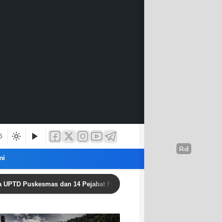
6
mi
skesmas dan 14 Pejabat Fungsional, Dorong Inovasi dan Pelayanan Pr