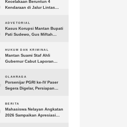
1
Kecelakaan Beruntun 4
Kendaraan di Jalur Lintas
Timur Lampung Timur, Dua
Pengendara Motor Tewas
2
ADVETORIAL
Kasus Korupsi Mantan Bupati
Pati Sudewo, Gus Miftah
Disebut Terima Aliran Dana
100 Juta
3
HUKUM DAN KRIMINAL
Mantan Suami Staf Ahli
Gubernur Cabut Laporan
Penganiayaan oleh Konsultan
DKP Lampung
4
OLAHRAGA
Porsenijar PGRI ke-IV Paser
Segera Digelar, Persiapan
Capai 90 Persen
5
BERITA
Mahasiswa Nelayan Angkatan
2026 Sampaikan Apresiasi
kepada H. T.A. Khalid, Bukti