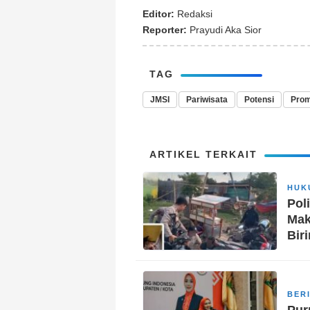
Editor:
Redaksi
Reporter:
Prayudi Aka Sior
TAG
JMSI
Pariwisata
Potensi
Prom
ARTIKEL TERKAIT
HUK
Pol
Mak
Bir
BER