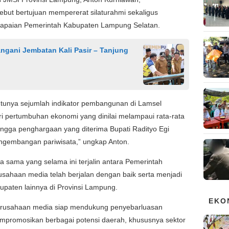
ut bertujuan mempererat silaturahmi sekaligus
 capaian Pemerintah Kabupaten Lampung Selatan.
gani Jembatan Kali Pasir – Tanjung
entunya sejumlah indikator pembangunan di Lamsel
ri pertumbuhan ekonomi yang dinilai melampaui rata-rata
ngga penghargaan yang diterima Bupati Radityo Egi
ngembangan pariwisata,” ungkap Anton.
ja sama yang selama ini terjalin antara Pemerintah
ahaan media telah berjalan dengan baik serta menjadi
upaten lainnya di Provinsi Lampung.
EKO
perusahaan media siap mendukung penyebarluasan
mpromosikan berbagai potensi daerah, khususnya sektor