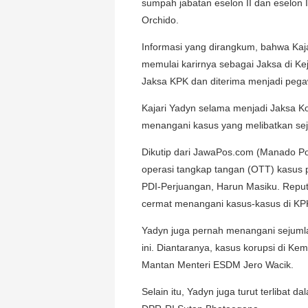
sumpah jabatan eselon II dan eselon I
Orchido.
Informasi yang dirangkum, bahwa Kaja
memulai karirnya sebagai Jaksa di K
Jaksa KPK dan diterima menjadi peg
Kajari Yadyn selama menjadi Jaksa 
menangani kasus yang melibatkan sejum
Dikutip dari JawaPos.com (Manado Po
operasi tangkap tangan (OTT) kasus p
PDI-Perjuangan, Harun Masiku. Reputa
cermat menangani kasus-kasus di KP
Yadyn juga pernah menangani sejumla
ini. Diantaranya, kasus korupsi di K
Mantan Menteri ESDM Jero Wacik.
Selain itu, Yadyn juga turut terlibat 