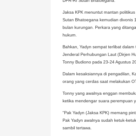
DPR-RI Sutan Bhatoegana.
Jaksa KPK menuntut mantan politikus
Sutan Bhatoegana kemudian divonis 10
bulan kurungan. Perkara yang ditangan
hukum.
Bahkan, Yadyn sempat terlibat dalam 
Jenderal Perhubungan Laut (Dirjen 
Tonny Budiono pada 23-24 Agustus 201
Dalam kesaksiannya di pengadilan, K
orang yang cerdas saat melakukan O
Tonny yang awalnya enggan membuka 
ketika mendengar suara perempuan ya
“Pak Yadyn (Jaksa KPK) memang pint
Pak Yadyn awalnya sudah ketuk-ketuk 
sambil tertawa.