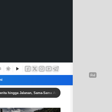
6
mi
ngga Jalanan, Sama-Sama Anak Bangsa Berjuang untuk Keluarga