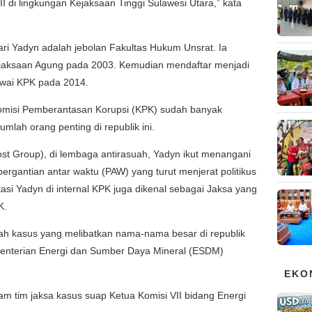
II di lingkungan Kejaksaan Tinggi Sulawesi Utara,” kata
ri Yadyn adalah jebolan Fakultas Hukum Unsrat. Ia
ejaksaan Agung pada 2003. Kemudian mendaftar menjadi
awai KPK pada 2014.
Komisi Pemberantasan Korupsi (KPK) sudah banyak
lah orang penting di republik ini.
st Group), di lembaga antirasuah, Yadyn ikut menangani
ergantian antar waktu (PAW) yang turut menjerat politikus
si Yadyn di internal KPK juga dikenal sebagai Jaksa yang
K.
h kasus yang melibatkan nama-nama besar di republik
ementerian Energi dan Sumber Daya Mineral (ESDM)
EKO
dalam tim jaksa kasus suap Ketua Komisi VII bidang Energi