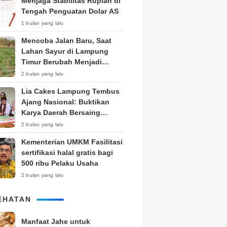
Menjaga Stabilitas Rupiah di
Tengah Penguatan Dolar AS
1 bulan yang lalu
Mencoba Jalan Baru, Saat
Lahan Sayur di Lampung
Timur Berubah Menjadi
Kebun Tembakau
2 bulan yang lalu
Lia Cakes Lampung Tembus
Ajang Nasional: Buktikan
Karya Daerah Bersaing
Setara Kota Besar
2 bulan yang lalu
Kementerian UMKM Fasilitasi
sertifikasi halal gratis bagi
500 ribu Pelaku Usaha
2 bulan yang lalu
EHATAN
Manfaat Jahe untuk