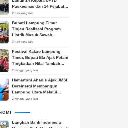
Lantik 24 Kepala UPTD
Puskesmas dan 14 Pejabat
Fungsional, Dorong Inovasi
2 hari yang lalu
dan Pelayanan Prima
Bupati Lampung Timur
Tinjau Realisasi Program
Listrik Masuk Sawah,
Siapkan Subsidi KWH untuk
3 hari yang lalu
Petani
‎Festival Kakao Lampung
Timur, Bupati Ela Ajak Petani
Tingkatkan Nilai Tambah
Produk
2 minggu yang lalu
Hamartoni Ahadis Ajak JMSI
Bersinergi Membangun
Lampung Utara Melalui
Pemberitaan
2 minggu yang lalu
NOMI
Langkah Bank Indonesia