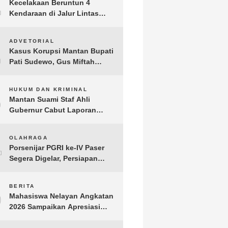
1
Kecelakaan Beruntun 4
Kendaraan di Jalur Lintas
Timur Lampung Timur, Dua
Pengendara Motor Tewas
2
ADVETORIAL
Kasus Korupsi Mantan Bupati
Pati Sudewo, Gus Miftah
Disebut Terima Aliran Dana
100 Juta
3
HUKUM DAN KRIMINAL
Mantan Suami Staf Ahli
Gubernur Cabut Laporan
Penganiayaan oleh Konsultan
DKP Lampung
4
OLAHRAGA
Porsenijar PGRI ke-IV Paser
Segera Digelar, Persiapan
Capai 90 Persen
5
BERITA
Mahasiswa Nelayan Angkatan
2026 Sampaikan Apresiasi
kepada H. T.A. Khalid, Bukti