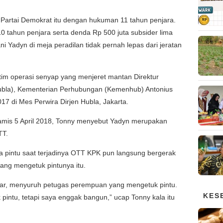
 Partai Demokrat itu dengan hukuman 11 tahun penjara.
 tahun penjara serta denda Rp 500 juta subsider lima
i Yadyn di meja peradilan tidak pernah lepas dari jeratan
tim operasi senyap yang menjeret mantan Direktur
Hubla), Kementerian Perhubungan (Kemenhub) Antonius
7 di Mes Perwira Dirjen Hubla, Jakarta.
amis 5 April 2018, Tonny menyebut Yadyn merupakan
TT.
pintu saat terjadinya OTT KPK pun langsung bergerak
ng mengetuk pintunya itu.
ar, menyuruh petugas perempuan yang mengetuk pintu.
KES
pintu, tetapi saya enggak bangun,” ucap Tonny kala itu