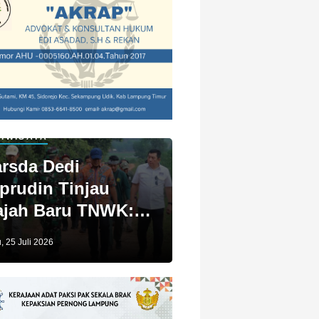
IWISATA
rsda Dedi
prudin Tinjau
jah Baru TNWK:
ga Untuk Kita
, 25 Juli 2026