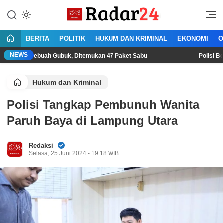
Lewati
ke
Jujur Lantang Bersuara
Radar24.co.id
konten
BERITA
POLITIK
HUKUM DAN KRIMINAL
EKONOMI
O
NEWS
buah Gubuk, Ditemukan 47 Paket Sabu
Polisi Bekuk Begal Sa
Hukum dan Kriminal
Polisi Tangkap Pembunuh Wanita
Paruh Baya di Lampung Utara
Redaksi
Selasa, 25 Juni 2024 - 19:18 WIB