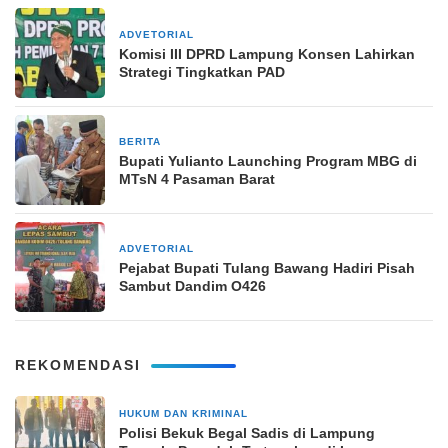
ADVETORIAL
30 Januari 2025
Komisi III DPRD Lampung Konsen Lahirkan
Strategi Tingkatkan PAD
BERITA
13 Oktober 2025
Bupati Yulianto Launching Program MBG di
MTsN 4 Pasaman Barat
ADVETORIAL
18 Februari 2024
Pejabat Bupati Tulang Bawang Hadiri Pisah
Sambut Dandim O426
REKOMENDASI
HUKUM DAN KRIMINAL
38 menit yang lalu
Polisi Bekuk Begal Sadis di Lampung