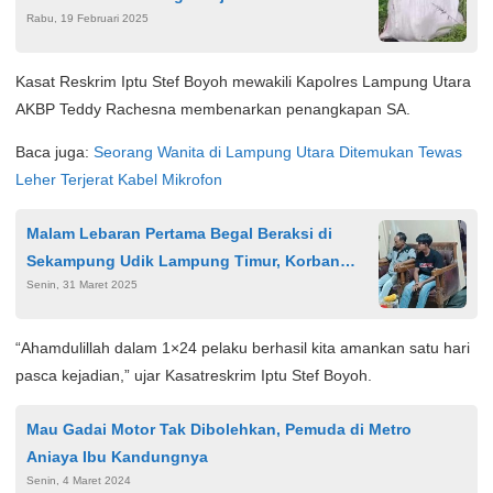
Rabu, 19 Februari 2025
Kasat Reskrim Iptu Stef Boyoh mewakili Kapolres Lampung Utara
AKBP Teddy Rachesna membenarkan penangkapan SA.
Baca juga:
Seorang Wanita di Lampung Utara Ditemukan Tewas
Leher Terjerat Kabel Mikrofon
Malam Lebaran Pertama Begal Beraksi di
Sekampung Udik Lampung Timur, Korban
Senin, 31 Maret 2025
Pecah Kepala
“Ahamdulillah dalam 1×24 pelaku berhasil kita amankan satu hari
pasca kejadian,” ujar Kasatreskrim Iptu Stef Boyoh.
Mau Gadai Motor Tak Dibolehkan, Pemuda di Metro
Aniaya Ibu Kandungnya
Senin, 4 Maret 2024