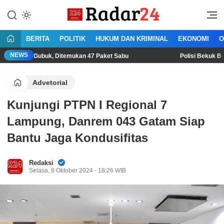
Lewati
ke
Jujur Lantang Bersuara
Radar24.co.id
konten
BERITA
POLITIK
HUKUM DAN KRIMINAL
EKONOMI
O
NEWS
Gubuk, Ditemukan 47 Paket Sabu
Polisi Bekuk Begal Sadis d
Advetorial
Kunjungi PTPN I Regional 7
Lampung, Danrem 043 Gatam Siap
Bantu Jaga Kondusifitas
Redaksi
Selasa, 8 Oktober 2024 - 18:26 WIB