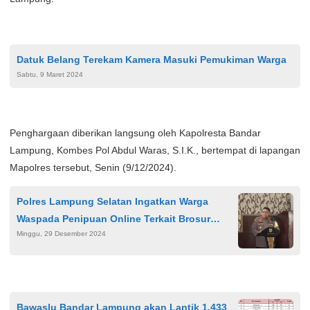
Datuk Belang Terekam Kamera Masuki Pemukiman Warga
Sabtu, 9 Maret 2024
Penghargaan diberikan langsung oleh Kapolresta Bandar
Lampung, Kombes Pol Abdul Waras, S.I.K., bertempat di lapangan
Mapolres tersebut, Senin (9/12/2024).
Polres Lampung Selatan Ingatkan Warga
Waspada Penipuan Online Terkait Brosur
Minggu, 29 Desember 2024
Pengobatan Ibu Ida Dayak
Bawaslu Bandar Lampung akan Lantik 1.433