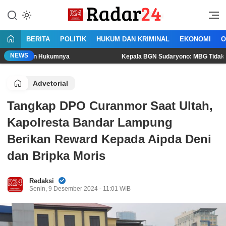
Lewati
ke
Jujur Lantang Bersuara
Radar24.co.id
konten
BERITA
POLITIK
HUKUM DAN KRIMINAL
EKONOMI
O
NEWS
n Hukumnya
Kepala BGN Sudaryono: MBG Tidak Boleh Dikonsu
Advetorial
Tangkap DPO Curanmor Saat Ultah,
Kapolresta Bandar Lampung
Berikan Reward Kepada Aipda Deni
dan Bripka Moris
Redaksi
Senin, 9 Desember 2024 - 11:01 WIB