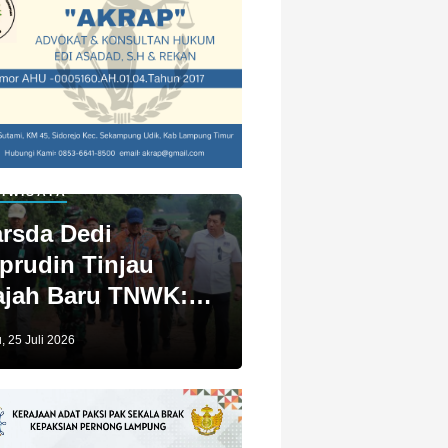
IWISATA
rsda Dedi
prudin Tinjau
jah Baru TNWK:
ga Untuk Kita
, 25 Juli 2026