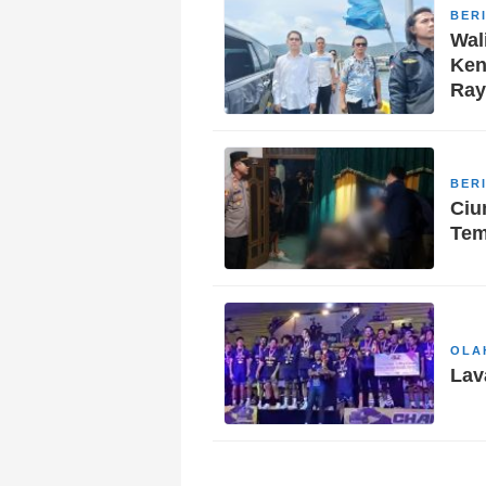
BER
Wal
Ken
Ray
BER
Ciu
Tem
OLA
Lav