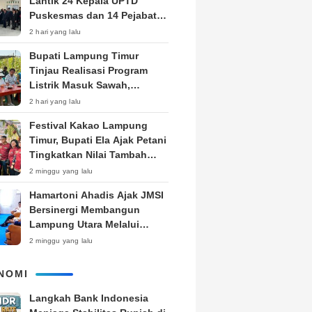
Lantik 24 Kepala UPTD
Puskesmas dan 14 Pejabat
Fungsional, Dorong Inovasi
2 hari yang lalu
dan Pelayanan Prima
Bupati Lampung Timur
Tinjau Realisasi Program
Listrik Masuk Sawah,
Siapkan Subsidi KWH untuk
2 hari yang lalu
Petani
‎Festival Kakao Lampung
Timur, Bupati Ela Ajak Petani
Tingkatkan Nilai Tambah
Produk
2 minggu yang lalu
Hamartoni Ahadis Ajak JMSI
Bersinergi Membangun
Lampung Utara Melalui
Pemberitaan
2 minggu yang lalu
NOMI
Langkah Bank Indonesia