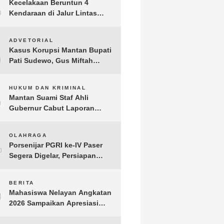
1
Kecelakaan Beruntun 4
Kendaraan di Jalur Lintas
Timur Lampung Timur, Dua
Pengendara Motor Tewas
2
ADVETORIAL
Kasus Korupsi Mantan Bupati
Pati Sudewo, Gus Miftah
Disebut Terima Aliran Dana
100 Juta
3
HUKUM DAN KRIMINAL
Mantan Suami Staf Ahli
Gubernur Cabut Laporan
Penganiayaan oleh Konsultan
DKP Lampung
4
OLAHRAGA
Porsenijar PGRI ke-IV Paser
Segera Digelar, Persiapan
Capai 90 Persen
5
BERITA
Mahasiswa Nelayan Angkatan
2026 Sampaikan Apresiasi
kepada H. T.A. Khalid, Bukti