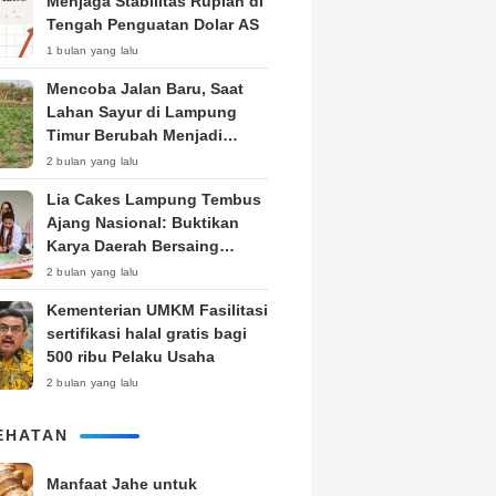
Menjaga Stabilitas Rupiah di
Tengah Penguatan Dolar AS
1 bulan yang lalu
Mencoba Jalan Baru, Saat
Lahan Sayur di Lampung
Timur Berubah Menjadi
Kebun Tembakau
2 bulan yang lalu
Lia Cakes Lampung Tembus
Ajang Nasional: Buktikan
Karya Daerah Bersaing
Setara Kota Besar
2 bulan yang lalu
Kementerian UMKM Fasilitasi
sertifikasi halal gratis bagi
500 ribu Pelaku Usaha
2 bulan yang lalu
EHATAN
Manfaat Jahe untuk