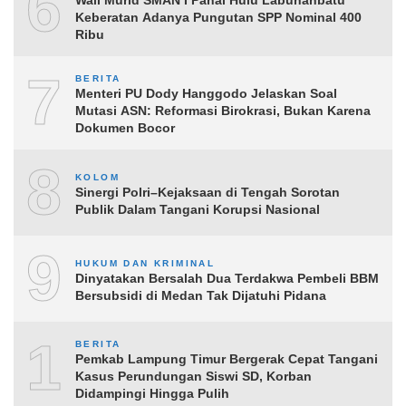
6
Wali Murid SMAN I Panai Hulu Labuhanbatu
Keberatan Adanya Pungutan SPP Nominal 400
Ribu
7
BERITA
Menteri PU Dody Hanggodo Jelaskan Soal
Mutasi ASN: Reformasi Birokrasi, Bukan Karena
Dokumen Bocor
8
KOLOM
Sinergi Polri–Kejaksaan di Tengah Sorotan
Publik Dalam Tangani Korupsi Nasional
9
HUKUM DAN KRIMINAL
Dinyatakan Bersalah Dua Terdakwa Pembeli BBM
Bersubsidi di Medan Tak Dijatuhi Pidana
10
BERITA
Pemkab Lampung Timur Bergerak Cepat Tangani
Kasus Perundungan Siswi SD, Korban
Didampingi Hingga Pulih