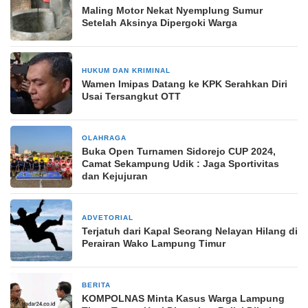
Maling Motor Nekat Nyemplung Sumur
Setelah Aksinya Dipergoki Warga
HUKUM DAN KRIMINAL
2 bulan yang lalu
Wamen Imipas Datang ke KPK Serahkan Diri
Usai Tersangkut OTT
OLAHRAGA
25 Agustus 2024
Buka Open Turnamen Sidorejo CUP 2024,
Camat Sekampung Udik : Jaga Sportivitas
dan Kejujuran
ADVETORIAL
28 Oktober 2024
Terjatuh dari Kapal Seorang Nelayan Hilang di
Perairan Wako Lampung Timur
BERITA
2 bulan yang lalu
KOMPOLNAS Minta Kasus Warga Lampung