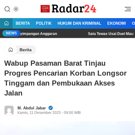
Lewati
ke
Jujur Lantang Bersuara
Radar24.co.id
konten
BERITA
POLITIK
HUKUM DAN KRIMINAL
EKONOMI
O
NEWS
yimpangan Anggaran
Satu Tewas Usai Duel Maut Dua Pria di
Berita
Wabup Pasaman Barat Tinjau
Progres Pencarian Korban Longsor
Tinggam dan Pembukaan Akses
Jalan
M. Abdul Jabar
Kamis, 11 Desember 2025 - 09:00 WIB