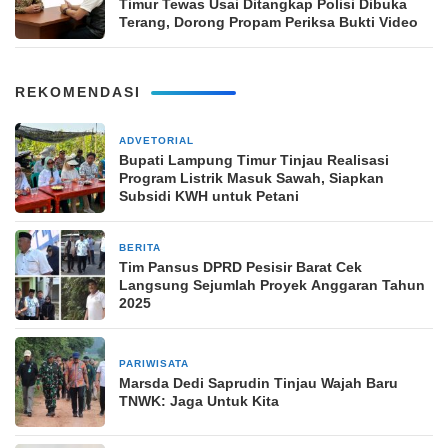
Timur Tewas Usai Ditangkap Polisi Dibuka
Terang, Dorong Propam Periksa Bukti Video
REKOMENDASI
ADVETORIAL
3 hari yang lalu
Bupati Lampung Timur Tinjau Realisasi
Program Listrik Masuk Sawah, Siapkan
Subsidi KWH untuk Petani
BERITA
2 minggu yang lalu
Tim Pansus DPRD Pesisir Barat Cek
Langsung Sejumlah Proyek Anggaran Tahun
2025
PARIWISATA
2 minggu yang lalu
Marsda Dedi Saprudin Tinjau Wajah Baru
TNWK: Jaga Untuk Kita