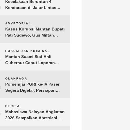
1
Kecelakaan Beruntun 4
Kendaraan di Jalur Lintas
Timur Lampung Timur, Dua
Pengendara Motor Tewas
2
ADVETORIAL
Kasus Korupsi Mantan Bupati
Pati Sudewo, Gus Miftah
Disebut Terima Aliran Dana
100 Juta
3
HUKUM DAN KRIMINAL
Mantan Suami Staf Ahli
Gubernur Cabut Laporan
Penganiayaan oleh Konsultan
DKP Lampung
4
OLAHRAGA
Porsenijar PGRI ke-IV Paser
Segera Digelar, Persiapan
Capai 90 Persen
5
BERITA
Mahasiswa Nelayan Angkatan
2026 Sampaikan Apresiasi
kepada H. T.A. Khalid, Bukti