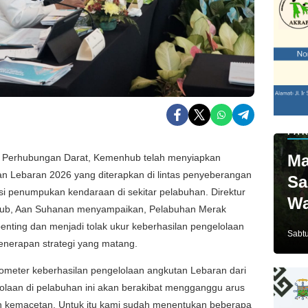
PAR
Ma
l Perhubungan Darat, Kemenhub telah menyiapkan
an Lebaran 2026 yang diterapkan di lintas penyeberangan
Sa
i penumpukan kendaraan di sekitar pelabuhan. Direktur
Wa
ub, Aan Suhanan menyampaikan, Pelabuhan Merak
Ja
enting dan menjadi tolak ukur keberhasilan pengelolaan
Sabtu
enerapan strategi yang matang.
barometer keberhasilan pengelolaan angkutan Lebaran dari
lolaan di pelabuhan ini akan berakibat mengganggu arus
kan kemacetan. Untuk itu kami sudah menentukan beberapa