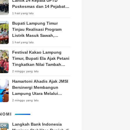
Lantik 24 Kepala UPTD
Puskesmas dan 14 Pejabat
Fungsional, Dorong Inovasi
1 hari yang lalu
dan Pelayanan Prima
Bupati Lampung Timur
Tinjau Realisasi Program
Listrik Masuk Sawah,
Siapkan Subsidi KWH untuk
1 hari yang lalu
Petani
‎Festival Kakao Lampung
Timur, Bupati Ela Ajak Petani
Tingkatkan Nilai Tambah
Produk
2 minggu yang lalu
Hamartoni Ahadis Ajak JMSI
Bersinergi Membangun
Lampung Utara Melalui
Pemberitaan
2 minggu yang lalu
NOMI
Langkah Bank Indonesia