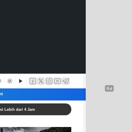
6
mi
ari 4 Jam
Politisi Golkar: Aceh Harus Perkuat Perlindu