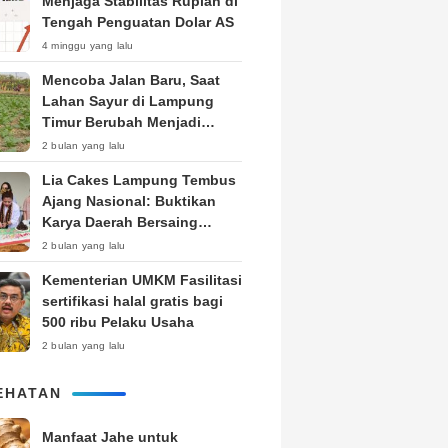
Menjaga Stabilitas Rupiah di
Tengah Penguatan Dolar AS
4 minggu yang lalu
Mencoba Jalan Baru, Saat
Lahan Sayur di Lampung
Timur Berubah Menjadi
Kebun Tembakau
2 bulan yang lalu
Lia Cakes Lampung Tembus
Ajang Nasional: Buktikan
Karya Daerah Bersaing
Setara Kota Besar
2 bulan yang lalu
Kementerian UMKM Fasilitasi
sertifikasi halal gratis bagi
500 ribu Pelaku Usaha
2 bulan yang lalu
EHATAN
Manfaat Jahe untuk