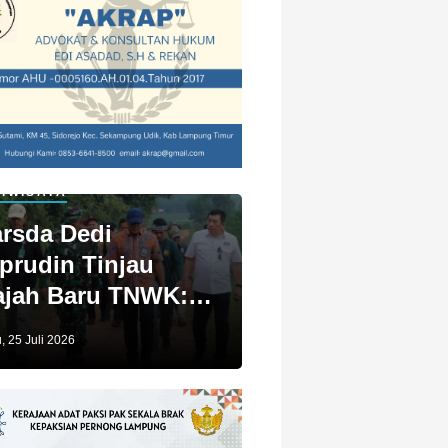
IWISATA
rsda Dedi
prudin Tinjau
jah Baru TNWK:
ga Untuk Kita
, 25 Juli 2026