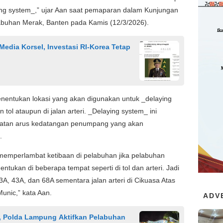
ying system_,” ujar Aan saat pemaparan dalam Kunjungan
labuhan Merak, Banten pada Kamis (12/3/2026).
Media Korsel, Investasi RI-Korea Tetap
entukan lokasi yang akan digunakan untuk _delaying
n tol ataupun di jalan arteri. _Delaying system_ ini
adatan arus kedatangan penumpang yang akan
.
k memperlambat ketibaan di pelabuhan jika pelabuhan
tukan di beberapa tempat seperti di tol dan arteri. Jadi
 13A, 43A, dan 68A sementara jalan arteri di Cikuasa Atas
unic,” kata Aan.
ADV
n, Polda Lampung Aktifkan Pelabuhan