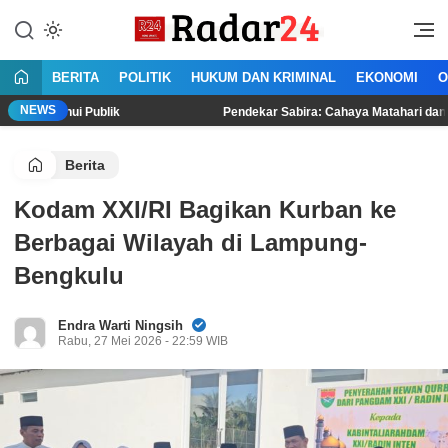
Lewati
ke
Jujur Lantang Bersuara
Radar24.co.id
konten
BERITA
POLITIK
HUKUM DAN KRIMINAL
EKONOMI
O
NEWS
i Publik
Pendekar Sabira: Cahaya Matahari dan Perempuan M
Berita
Kodam XXI/RI Bagikan Kurban ke
Berbagai Wilayah di Lampung-
Bengkulu
Endra Warti Ningsih
Rabu, 27 Mei 2026 - 22:59 WIB