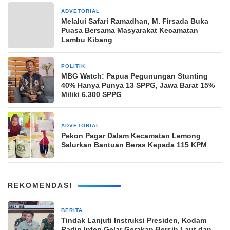
ADVETORIAL
1 April 2024
Melalui Safari Ramadhan, M. Firsada Buka
Puasa Bersama Masyarakat Kecamatan
Lambu Kibang
POLITIK
2 bulan yang lalu
MBG Watch: Papua Pegunungan Stunting
40% Hanya Punya 13 SPPG, Jawa Barat 15%
Miliki 6.300 SPPG
ADVETORIAL
13 Agustus 2025
Pekon Pagar Dalam Kecamatan Lemong
Salurkan Bantuan Beras Kepada 115 KPM
REKOMENDASI
BERITA
1 bulan yang lalu
Tindak Lanjuti Instruksi Presiden, Kodam
Radin Inten Gelar Gerakan Bersih Laut dan