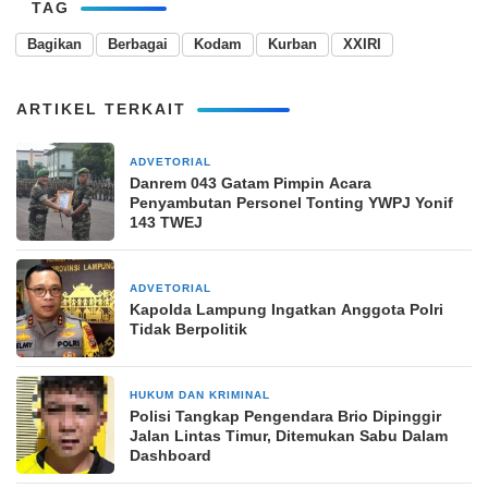
TAG
Bagikan
Berbagai
Kodam
Kurban
XXIRI
ARTIKEL TERKAIT
ADVETORIAL
28 Desember 2024
Danrem 043 Gatam Pimpin Acara
Penyambutan Personel Tonting YWPJ Yonif
143 TWEJ
ADVETORIAL
13 Agustus 2024
Kapolda Lampung Ingatkan Anggota Polri
Tidak Berpolitik
HUKUM DAN KRIMINAL
3 minggu yang lalu
Polisi Tangkap Pengendara Brio Dipinggir
Jalan Lintas Timur, Ditemukan Sabu Dalam
Dashboard