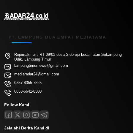
PT. LAMPUNG DUA EMPAT MEDIATAMA
Rejomakmur , RT 09/03 desa Sidorejo kecamatan Sekampung
Udik, Lampung Timur
lampungtimurnews@gmail.com
mediaradar24@gmail.com
0857-8355-7825
0853-6641-8500
Follow Kami
Jelajahi Berita Kami di