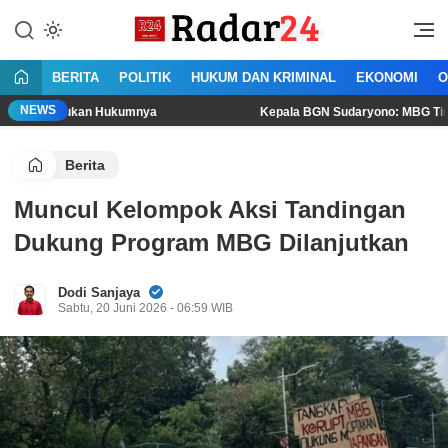
Lewati
ke
Jujur Lantang Bersuara
Radar24.co.id
konten
BERITA
POLITIK
HUKUM DAN KRIMINAL
EKONOMI
O
NEWS
ukan Hukumnya
Kepala BGN Sudaryono: MBG Tidak Boleh Diko
Berita
Muncul Kelompok Aksi Tandingan
Dukung Program MBG Dilanjutkan
Dodi Sanjaya
Sabtu, 20 Juni 2026 - 06:59 WIB