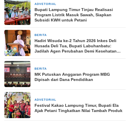
ADVETORIAL
2 hari yang lalu
Bupati Lampung Timur Tinjau Realisasi
Program Listrik Masuk Sawah, Siapkan
Subsidi KWH untuk Petani
BERITA
6 hari yang lalu
Hadiri Wisuda ke-2 Tahun 2026 Inkes Deli
Husada Deli Tua, Bupati Labuhanbatu:
Jadilah Agen Perubahan Demi Kesehatan
Bangsa
BERITA
1 minggu yang lalu
MK Putuskan Anggaran Program MBG
Dipisah dari Dana Pendidikan
ADVETORIAL
2 minggu yang lalu
‎Festival Kakao Lampung Timur, Bupati Ela
Ajak Petani Tingkatkan Nilai Tambah Produk