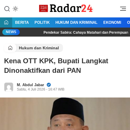
Lewati
ke
Jujur Lantang Bersuara
Radar24.co.id
konten
BERITA
POLITIK
HUKUM DAN KRIMINAL
EKONOMI
O
NEWS
Pendekar Sabira: Cahaya Matahari dan Perempuan Mengubah N
Hukum dan Kriminal
Kena OTT KPK, Bupati Langkat
Dinonaktifkan dari PAN
M. Abdul Jabar
Sabtu, 4 Juli 2026 - 16:47 WIB