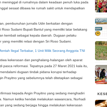
an meninggal di rumahnya dalam keadaan penuh luka pada
nggal sesaat dibawa ke rumah sakit untuk mendapatkan
kan, pembunuhan jurnalis Udin berkaitan dengan
i Roso Sudami Bupati Bantul yang memiliki latar belakang
kan kembali sebagai kepala daerah. Dugaan pelaku
er yang memiliki relasi dengan Sri Roso Sudami.
ntah Ilegal Terbakar, 1 Unit Milik Seorang Anggota TNI
ristiwa kekerasan dan penghalang-halangan oleh aparat
adi pasca reformasi. Tepatnya pada 27 Maret 2021 kala itu,
 mendalami dugaan tindak pidana korupsi terhadap
gin Prayitno yang sebelumnya telah ditetapkan sebagai
nfirmasi kepada Angin Prayitno yang sedang menghadiri
KES
ya. Namun ketika hendak melakukan wawancara, Nurhadi
isian yang sedang berjaga hingga melakukan kekerasan