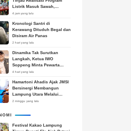
Tinjau Realisasi Program
Listrik Masuk Sawah,
Siapkan Subsidi KWH untuk
4 jam yang lalu
Petani
Kronologi Santri di
Kerawang Dituduh Begal dan
Disiram Air Panas
2 hari yang lalu
Dinamika Tak Surutkan
Langkah, Ketua IWO
Soppeng Minta Pewarta
Pegang Teguh Kode Etik
4 hari yang lalu
Hamartoni Ahadis Ajak JMSI
Bersinergi Membangun
Lampung Utara Melalui
Pemberitaan
2 minggu yang lalu
NOMI
‎Festival Kakao Lampung