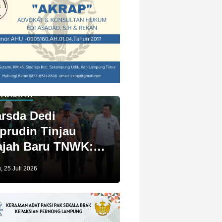
IWISATA
rsda Dedi
prudin Tinjau
jah Baru TNWK:
ga Untuk Kita
, 25 Juli 2026