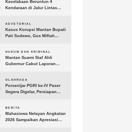
1
Kecelakaan Beruntun 4
Kendaraan di Jalur Lintas
Timur Lampung Timur, Dua
Pengendara Motor Tewas
2
ADVETORIAL
Kasus Korupsi Mantan Bupati
Pati Sudewo, Gus Miftah
Disebut Terima Aliran Dana
100 Juta
3
HUKUM DAN KRIMINAL
Mantan Suami Staf Ahli
Gubernur Cabut Laporan
Penganiayaan oleh Konsultan
DKP Lampung
4
OLAHRAGA
Porsenijar PGRI ke-IV Paser
Segera Digelar, Persiapan
Capai 90 Persen
5
BERITA
Mahasiswa Nelayan Angkatan
2026 Sampaikan Apresiasi
kepada H. T.A. Khalid, Bukti