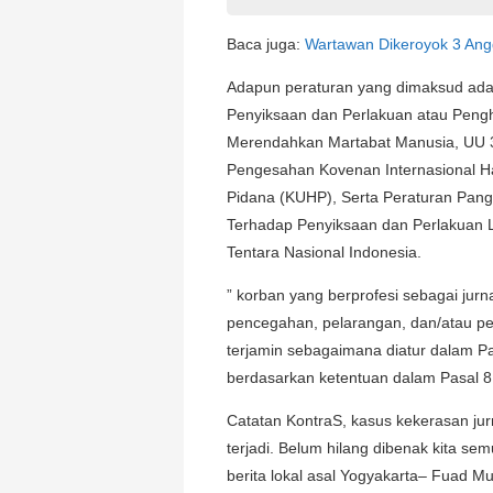
Baca juga:
Wartawan Dikeroyok 3 Ang
Adapun peraturan yang dimaksud ad
Penyiksaan dan Perlakuan atau Peng
Merendahkan Martabat Manusia, UU 3
Pengesahan Kovenan Internasional Ha
Pidana (KUHP), Serta Peraturan Pan
Terhadap Penyiksaan dan Perlakuan 
Tentara Nasional Indonesia.
” korban yang berprofesi sebagai jurna
pencegahan, pelarangan, dan/atau p
terjamin sebagaimana diatur dalam P
berdasarkan ketentuan dalam Pasal 8
Catatan KontraS, kasus kekerasan jurn
terjadi. Belum hilang dibenak kita s
berita lokal asal Yogyakarta– Fuad M