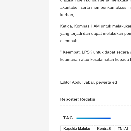
diajukan oleh korban serta melakukan
akuntabel, serta memberikan akses i
korban;
Ketiga, Komnas HAM untuk melakukan 
yang terjadi dan dapat melakukan pe
ditempuh;
” Keempat, LPSK untuk dapat secara 
keamanan atau keselamatan kepada k
Editor Abdul Jabar, pewarta ed
Reporter:
Redaksi
TAG
Kapolda Maluku
KontraS
TNI Al