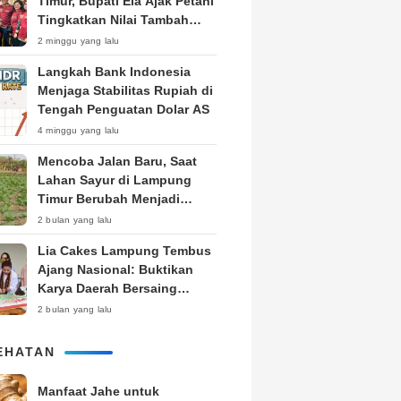
Timur, Bupati Ela Ajak Petani
Tingkatkan Nilai Tambah
Produk
2 minggu yang lalu
Langkah Bank Indonesia
Menjaga Stabilitas Rupiah di
Tengah Penguatan Dolar AS
4 minggu yang lalu
Mencoba Jalan Baru, Saat
Lahan Sayur di Lampung
Timur Berubah Menjadi
Kebun Tembakau
2 bulan yang lalu
Lia Cakes Lampung Tembus
Ajang Nasional: Buktikan
Karya Daerah Bersaing
Setara Kota Besar
2 bulan yang lalu
EHATAN
Manfaat Jahe untuk