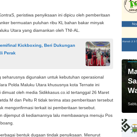
ontraS, peristiwa penyiksaan ini dipicu oleh pemberitaan
anker bermuatan puluhan ribu KL bahan bakar minyak
Maluku Utara yang diamankan oleh TNI-AL.
Semifinal Kickboxing, Beri Dukungan
li Perak
PAR
Ma
ng seharusnya digunakan untuk kebutuhan operasional
Sa
n Udara Polda Maluku Utara khususnya kota Ternate ini
Wa
ni dimuat oleh media Sidikkasus.co.id tertanggal 26 Maret
Ja
Letda M dan Peltu R tidak terima atas pemberitaan tersebut
Sabtu
mengonfirmasi terkait isi pemberitaan tersebut.
ban dijemput di kediamannya lalu membawanya menuju Pos
mboang.
berbagai bentuk dugaan tindak penyiksaan. Menurut