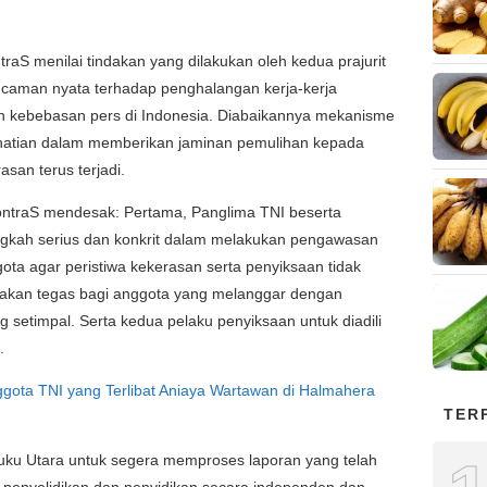
raS menilai tindakan yang dilakukan oleh kedua prajurit
caman nyata terhadap penghalangan kerja-kerja
n kebebasan pers di Indonesia. Diabaikannya mekanisme
rhatian dalam memberikan jaminan pemulihan kepada
san terus terjadi.
KontraS mendesak: Pertama, Panglima TNI beserta
ngkah serius dan konkrit dalam melakukan pengawasan
ta agar peristiwa kekerasan serta penyiksaan tidak
ndakan tegas bagi anggota yang melanggar dengan
timpal. Serta kedua pelaku penyiksaan untuk diadili
.
ggota TNI yang Terlibat Aniaya Wartawan di Halmahera
TER
uku Utara untuk segera memproses laporan yang telah