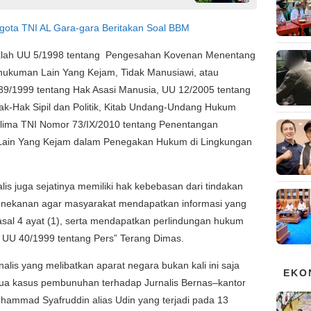
gota TNI AL Gara-gara Beritakan Soal BBM
alah UU 5/1998 tentang Pengesahan Kovenan Menentang
hukuman Lain Yang Kejam, Tidak Manusiawi, atau
9/1999 tentang Hak Asasi Manusia, UU 12/2005 tentang
k-Hak Sipil dan Politik, Kitab Undang-Undang Hukum
glima TNI Nomor 73/IX/2010 tentang Penentangan
Lain Yang Kejam dalam Penegakan Hukum di Lingkungan
lis juga sejatinya memiliki hak kebebasan dari tindakan
enekanan agar masyarakat mendapatkan informasi yang
asal 4 ayat (1), serta mendapatkan perlindungan hukum
 UU 40/1999 tentang Pers” Terang Dimas.
alis yang melibatkan aparat negara bukan kali ini saja
EKO
emua kasus pembunuhan terhadap Jurnalis Bernas–kantor
uhammad Syafruddin alias Udin yang terjadi pada 13