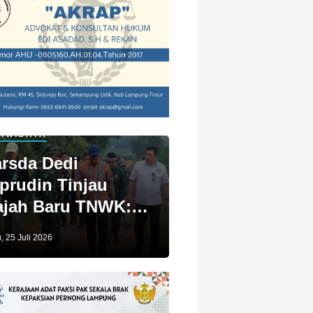
IWISATA
rsda Dedi
prudin Tinjau
jah Baru TNWK:
ga Untuk Kita
, 25 Juli 2026