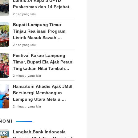
Lantik 24 Kepala UPTD
Puskesmas dan 14 Pejabat
Fungsional, Dorong Inovasi
2 hari yang lalu
dan Pelayanan Prima
Bupati Lampung Timur
Tinjau Realisasi Program
Listrik Masuk Sawah,
Siapkan Subsidi KWH untuk
2 hari yang lalu
Petani
‎Festival Kakao Lampung
Timur, Bupati Ela Ajak Petani
Tingkatkan Nilai Tambah
Produk
2 minggu yang lalu
Hamartoni Ahadis Ajak JMSI
Bersinergi Membangun
Lampung Utara Melalui
Pemberitaan
2 minggu yang lalu
NOMI
Langkah Bank Indonesia