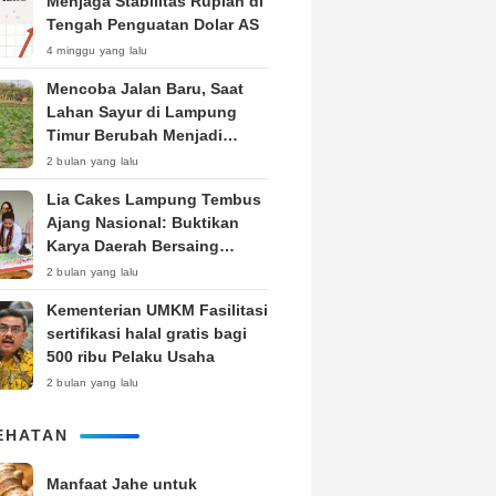
Menjaga Stabilitas Rupiah di
Tengah Penguatan Dolar AS
4 minggu yang lalu
Mencoba Jalan Baru, Saat
Lahan Sayur di Lampung
Timur Berubah Menjadi
Kebun Tembakau
2 bulan yang lalu
Lia Cakes Lampung Tembus
Ajang Nasional: Buktikan
Karya Daerah Bersaing
Setara Kota Besar
2 bulan yang lalu
Kementerian UMKM Fasilitasi
sertifikasi halal gratis bagi
500 ribu Pelaku Usaha
2 bulan yang lalu
EHATAN
Manfaat Jahe untuk