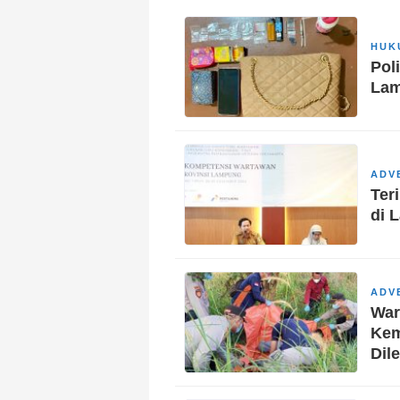
HUK
Pol
Lam
ADV
Ter
di 
ADV
War
Kem
Dil