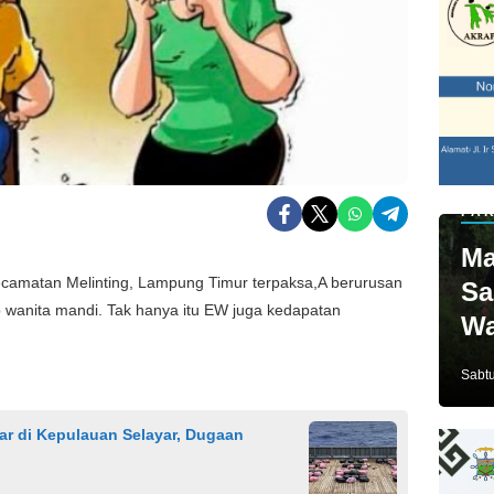
PAR
Ma
amatan Melinting, Lampung Timur terpaksa,A berurusan
Sa
p wanita mandi. Tak hanya itu EW juga kedapatan
Wa
Ja
Sabtu
r di Kepulauan Selayar, Dugaan