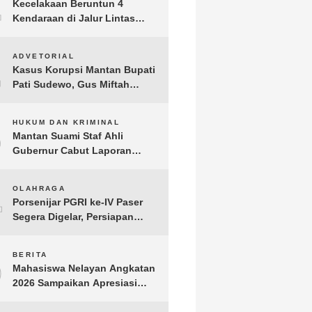
1
Kecelakaan Beruntun 4
Kendaraan di Jalur Lintas
Timur Lampung Timur, Dua
Pengendara Motor Tewas
2
ADVETORIAL
Kasus Korupsi Mantan Bupati
Pati Sudewo, Gus Miftah
Disebut Terima Aliran Dana
100 Juta
3
HUKUM DAN KRIMINAL
Mantan Suami Staf Ahli
Gubernur Cabut Laporan
Penganiayaan oleh Konsultan
DKP Lampung
4
OLAHRAGA
Porsenijar PGRI ke-IV Paser
Segera Digelar, Persiapan
Capai 90 Persen
5
BERITA
Mahasiswa Nelayan Angkatan
2026 Sampaikan Apresiasi
kepada H. T.A. Khalid, Bukti