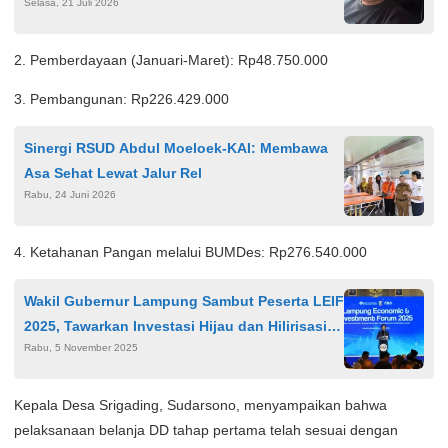
Selasa, 21 Juli 2026
Dipolisikan Hotman
2. Pemberdayaan (Januari-Maret): Rp48.750.000
3. Pembangunan: Rp226.429.000
Sinergi RSUD Abdul Moeloek-KAI: Membawa
Asa Sehat Lewat Jalur Rel
Rabu, 24 Juni 2026
4. Ketahanan Pangan melalui BUMDes: Rp276.540.000
Wakil Gubernur Lampung Sambut Peserta LEIF
2025, Tawarkan Investasi Hijau dan Hilirisasi
Rabu, 5 November 2025
Industri
Kepala Desa Srigading, Sudarsono, menyampaikan bahwa
pelaksanaan belanja DD tahap pertama telah sesuai dengan