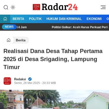
Lewati
ke
Jujur Lantang Bersuara
Radar24.co.id
konten
BERITA
POLITIK
HUKUM DAN KRIMINAL
EKONOMI
O
NEWS
 4 Jam
Politisi Golkar: Aceh Harus Perkuat Perlindungan HAM 
Berita
Realisasi Dana Desa Tahap Pertama
2025 di Desa Srigading, Lampung
Timur
Redaksi
Senin, 26 Mei 2025 - 20:33 WIB