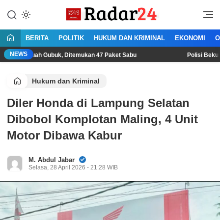
Lewati
ke
Jujur Lantang Bersuara
Radar24.co.id
konten
BERITA
POLITIK
HUKUM DAN KRIMINAL
EKONOMI
O
NEWS
ah Gubuk, Ditemukan 47 Paket Sabu
Polisi Bekuk Begal Sadi
Hukum dan Kriminal
Diler Honda di Lampung Selatan
Dibobol Komplotan Maling, 4 Unit
Motor Dibawa Kabur
M. Abdul Jabar
Selasa, 28 April 2026 - 21:28 WIB