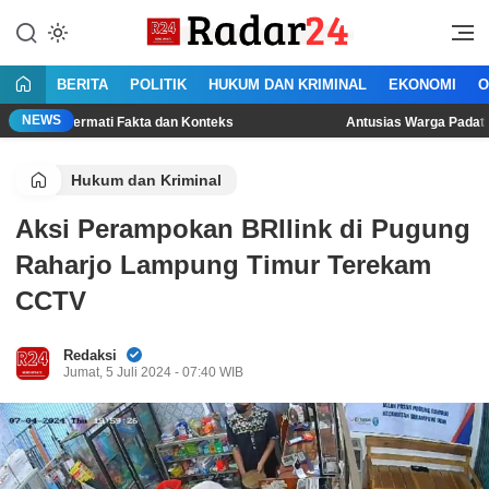
Lewati
ke
Jujur Lantang Bersuara
Radar24.co.id
konten
BERITA
POLITIK
HUKUM DAN KRIMINAL
EKONOMI
O
NEWS
rmati Fakta dan Konteks
Antusias Warga Padati Lokasi Lomb
Hukum dan Kriminal
Aksi Perampokan BRIlink di Pugung
Raharjo Lampung Timur Terekam
CCTV
Redaksi
Jumat, 5 Juli 2024 - 07:40 WIB