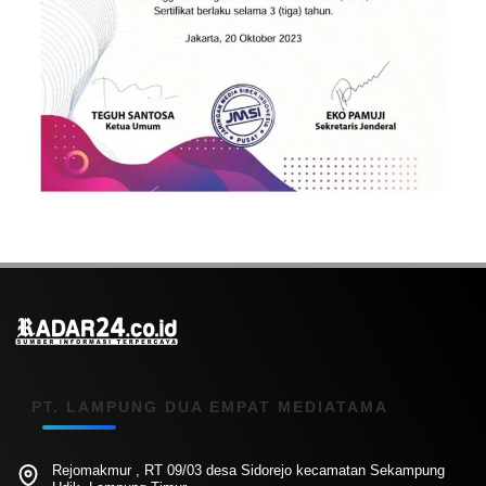
PT. LAMPUNG DUA EMPAT MEDIATAMA
Rejomakmur , RT 09/03 desa Sidorejo kecamatan Sekampung