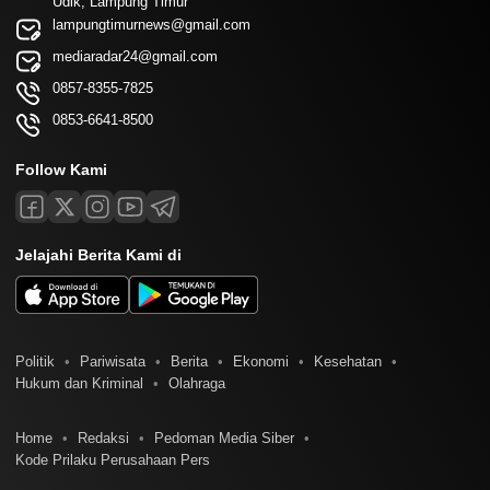
Udik, Lampung Timur
lampungtimurnews@gmail.com
mediaradar24@gmail.com
0857-8355-7825
0853-6641-8500
Follow Kami
Jelajahi Berita Kami di
Politik
Pariwisata
Berita
Ekonomi
Kesehatan
Hukum dan Kriminal
Olahraga
Home
Redaksi
Pedoman Media Siber
Kode Prilaku Perusahaan Pers