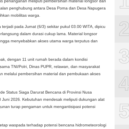
s penanganan meliputi pembersihan material longsor dan
jalan penghubung antara Desa Poma dan Desa Napugera
kan mobilitas warga.
 terjadi pada Jumat (6/3) sekitar pukul 03.00 WITA, dipicu
berlangsung dalam durasi cukup lama. Material longsor
ehingga menyebabkan akses utama warga terputus dan
ak, dengan 11 unit rumah berada dalam kondisi
sama TNI/Polri, Dinas PUPR, relawan, dan masyarakat
n melalui pembersihan material dan pembukaan akses
ode Status Siaga Darurat Bencana di Provinsi Nusa
8 Juni 2026. Kebutuhan mendesak meliputi dukungan alat
ngunan turap pengaman untuk mengantisipasi potensi
tap waspada terhadap potensi bencana hidrometeorologi