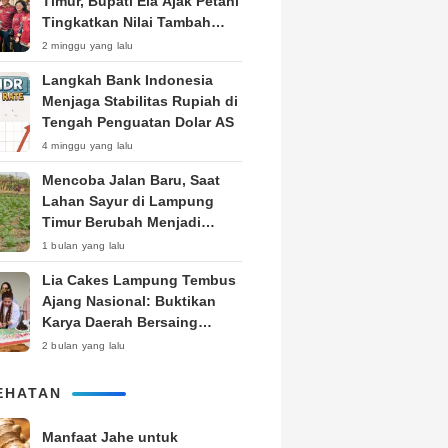
Timur, Bupati Ela Ajak Petani
Tingkatkan Nilai Tambah
Produk
2 minggu yang lalu
Langkah Bank Indonesia
Menjaga Stabilitas Rupiah di
Tengah Penguatan Dolar AS
4 minggu yang lalu
Mencoba Jalan Baru, Saat
Lahan Sayur di Lampung
Timur Berubah Menjadi
Kebun Tembakau
1 bulan yang lalu
Lia Cakes Lampung Tembus
Ajang Nasional: Buktikan
Karya Daerah Bersaing
Setara Kota Besar
2 bulan yang lalu
EHATAN
Manfaat Jahe untuk