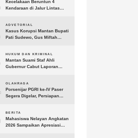
1
Kecelakaan Beruntun 4
Kendaraan di Jalur Lintas
Timur Lampung Timur, Dua
Pengendara Motor Tewas
2
ADVETORIAL
Kasus Korupsi Mantan Bupati
Pati Sudewo, Gus Miftah
Disebut Terima Aliran Dana
100 Juta
3
HUKUM DAN KRIMINAL
Mantan Suami Staf Ahli
Gubernur Cabut Laporan
Penganiayaan oleh Konsultan
DKP Lampung
4
OLAHRAGA
Porsenijar PGRI ke-IV Paser
Segera Digelar, Persiapan
Capai 90 Persen
5
BERITA
Mahasiswa Nelayan Angkatan
2026 Sampaikan Apresiasi
kepada H. T.A. Khalid, Bukti