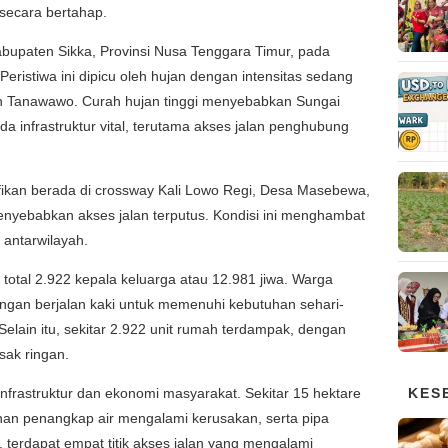
secara bertahap.
Kabupaten Sikka, Provinsi Nusa Tenggara Timur, pada
Peristiwa ini dipicu oleh hujan dengan intensitas sedang
an Tanawawo. Curah hujan tinggi menyebabkan Sungai
infrastruktur vital, terutama akses jalan penghubung
nifikan berada di crossway Kali Lowo Regi, Desa Masebewa,
yebabkan akses jalan terputus. Kondisi ini menghambat
k antarwilayah.
otal 2.922 kepala keluarga atau 12.981 jiwa. Warga
engan berjalan kaki untuk memenuhi kebutuhan sehari-
 Selain itu, sekitar 2.922 unit rumah terdampak, dengan
usak ringan.
infrastruktur dan ekonomi masyarakat. Sekitar 15 hektare
KES
an penangkap air mengalami kerusakan, serta pipa
itu, terdapat empat titik akses jalan yang mengalami