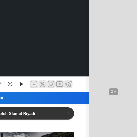
6
mi
met Riyadi
Tokoh Pemuda Aceh Jakarta: Pelantikan Maw