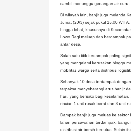
sambil menunggu genangan air surut 
Di wilayah lain, banjir juga melanda 
Jumat (20/3) sejak pukul 15.00 WITA. 
hingga lebat, khususnya di Kecamat
Lowo Regi meluap dan berdampak pada 
antar desa.
Salah satu titik terdampak paling sig
yang mengalami kerusakan hingga men
mobilitas warga serta distribusi logisti
Sebanyak 10 desa terdampak dengan t
terpaksa menyeberangi arus banjir d
hari, yang berisiko bagi keselamatan.
rincian 1 unit rusak berat dan 3 unit r
Dampak banjir juga meluas ke sektor 
lahan persawahan terdampak, bangun
distribusi air bersih terputus. Selain 