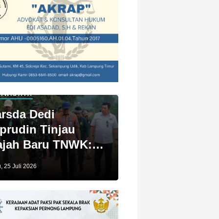
IWISATA
rsda Dedi
prudin Tinjau
jah Baru TNWK:
ga Untuk Kita
, 25 Juli 2026