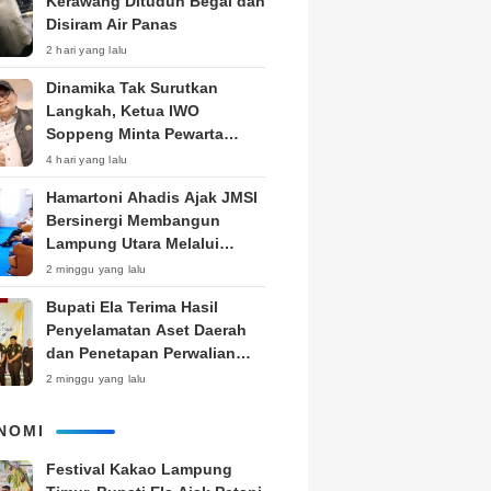
Kerawang Dituduh Begal dan
Disiram Air Panas
2 hari yang lalu
Dinamika Tak Surutkan
Langkah, Ketua IWO
Soppeng Minta Pewarta
Pegang Teguh Kode Etik
4 hari yang lalu
Hamartoni Ahadis Ajak JMSI
Bersinergi Membangun
Lampung Utara Melalui
Pemberitaan
2 minggu yang lalu
Bupati Ela Terima Hasil
Penyelamatan Aset Daerah
dan Penetapan Perwalian
Anak dari Kejari Lampung
2 minggu yang lalu
Timur
NOMI
‎Festival Kakao Lampung