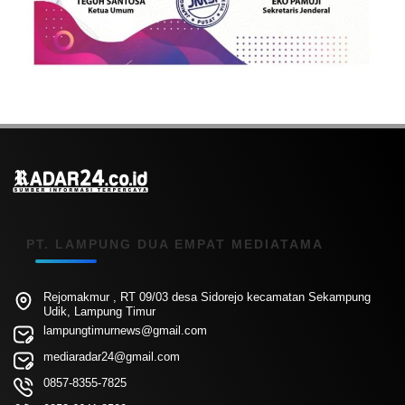
PT. LAMPUNG DUA EMPAT MEDIATAMA
Rejomakmur , RT 09/03 desa Sidorejo kecamatan Sekampung
Udik, Lampung Timur
lampungtimurnews@gmail.com
mediaradar24@gmail.com
0857-8355-7825