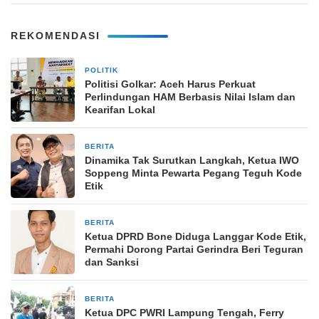
REKOMENDASI
POLITIK
3 hari yang lalu
Politisi Golkar: Aceh Harus Perkuat
Perlindungan HAM Berbasis Nilai Islam dan
Kearifan Lokal
BERITA
1 minggu yang lalu
Dinamika Tak Surutkan Langkah, Ketua IWO
Soppeng Minta Pewarta Pegang Teguh Kode
Etik
BERITA
2 minggu yang lalu
Ketua DPRD Bone Diduga Langgar Kode Etik,
Permahi Dorong Partai Gerindra Beri Teguran
dan Sanksi
BERITA
2 minggu yang lalu
Ketua DPC PWRI Lampung Tengah, Ferry