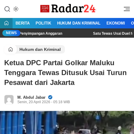
Lewati
ke
Jujur Lantang Bersuara
Radar24.co.id
konten
BERITA
POLITIK
HUKUM DAN KRIMINAL
EKONOMI
O
NEWS
Penyimpangan Anggaran
Satu Tewas Usai Duel Maut Dua Pria
Hukum dan Kriminal
Ketua DPC Partai Golkar Maluku
Tenggara Tewas Ditusuk Usai Turun
Pesawat dari Jakarta
M. Abdul Jabar
Senin, 20 April 2026 - 05:18 WIB