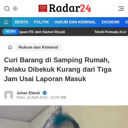
Lewati
ke
Jujur Lantang Bersuara
Radar24.co.id
konten
BERITA
POLITIK
HUKUM DAN KRIMINAL
EKONOMI
O
NEWS
an ITE oleh Slamet Riyadi
Tokoh Pemuda Aceh Jakarta: Pela
Hukum dan Kriminal
Curi Barang di Samping Rumah,
Pelaku Dibekuk Kurang dari Tiga
Jam Usai Laporan Masuk
Johan Efendi
Rabu, 22 April 2026 - 10:06 WIB