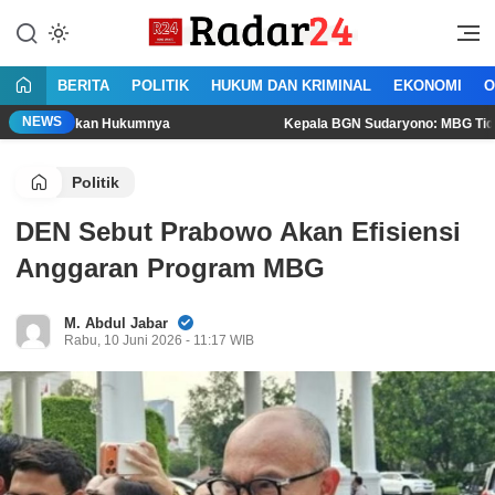
Lewati
ke
Jujur Lantang Bersuara
Radar24.co.id
konten
BERITA
POLITIK
HUKUM DAN KRIMINAL
EKONOMI
O
NEWS
jukan Hukumnya
Kepala BGN Sudaryono: MBG Tidak Boleh Diko
Politik
DEN Sebut Prabowo Akan Efisiensi
Anggaran Program MBG
M. Abdul Jabar
Rabu, 10 Juni 2026 - 11:17 WIB