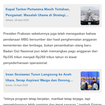
Kapal Tanker Pertamina Masih Tertahan,
Pengamat: Masalah Utama di Strategi
Selasa, 28 April 2026
Diplomasi
Presiden Prabowo sebelumnya juga telah menegaskan bahwa
pendanaan MBG bersumber dari hasil penghematan anggaran
kementerian dan lembaga, bukan penambahan utang baru.
Badan Gizi Nasional pun telah memangkas pagu anggaran dari
Rp335 triliun menjadi Rp268 triliun tahun ini lewat
penyederhanaan operasional.
Irsan Sosiawan Turun Langsung ke Aceh
Utara, Serap Aspirasi Warga dan Dorong
Kamis, 23 April 2026
Penanganan Banjir Berkelanjutan
“Intinya program tetap berjalan, manfaat tetap terjaga, tapi
pengelolaannya lebih ramping dan tepat sasaran,” tambah Firman