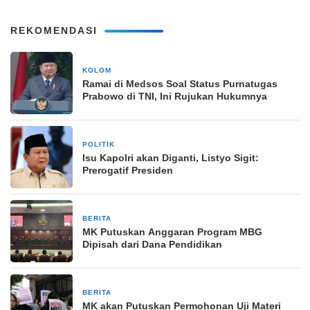
REKOMENDASI
KOLOM
4 jam yang lalu
Ramai di Medsos Soal Status Purnatugas
Prabowo di TNI, Ini Rujukan Hukumnya
POLITIK
1 hari yang lalu
Isu Kapolri akan Diganti, Listyo Sigit:
Prerogatif Presiden
BERITA
1 minggu yang lalu
MK Putuskan Anggaran Program MBG
Dipisah dari Dana Pendidikan
BERITA
1 minggu yang lalu
MK akan Putuskan Permohonan Uji Materi