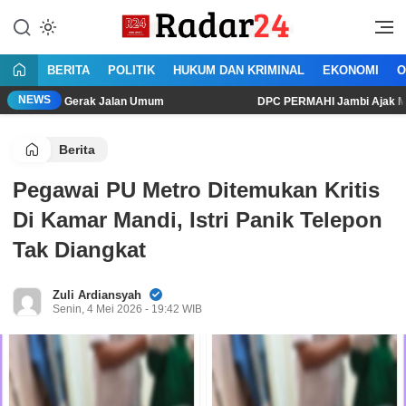
Lewati
ke
Jujur Lantang Bersuara
Radar24.co.id
konten
BERITA
POLITIK
HUKUM DAN KRIMINAL
EKONOMI
O
NEWS
 Gerak Jalan Umum
DPC PERMAHI Jambi Ajak Masyarakat Menj
Berita
Pegawai PU Metro Ditemukan Kritis
Di Kamar Mandi, Istri Panik Telepon
Tak Diangkat
Zuli Ardiansyah
Senin, 4 Mei 2026 - 19:42 WIB