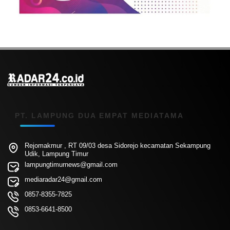
PT. LAMPUNG DUA EMPAT MEDIATAMA
Rejomakmur , RT 09/03 desa Sidorejo kecamatan Sekampung
Udik, Lampung Timur
lampungtimurnews@gmail.com
mediaradar24@gmail.com
0857-8355-7825
0853-6641-8500