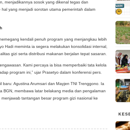
, menjadikannya sosok yang dikenal tegas dan
 hal yang menjadi sorotan utama pemerintah dalam
ah
i memegang kendali penuh program yang menjangkau lebih
yo Hadi meminta ia segera melakukan konsolidasi internal,
tas gizi serta distribusi makanan berjalan tepat sasaran.
 pengawasan. Kami percaya ia bisa memperbaiki tata kelola
dap program ini,” ujar Prasetyo dalam konferensi pers.
il baru: Agustina Arumsari dan Mayjen TNI Trenggono. Ia
a BGN, membawa latar belakang media dan pengalaman
enjawab tantangan besar program gizi nasional ke
KES