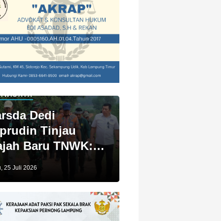
IWISATA
rsda Dedi
prudin Tinjau
jah Baru TNWK:
ga Untuk Kita
, 25 Juli 2026