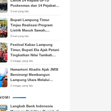
Lantik 24 Kepala UPTD
Puskesmas dan 14 Pejabat
Fungsional, Dorong Inovasi
3 hari yang lalu
dan Pelayanan Prima
Bupati Lampung Timur
Tinjau Realisasi Program
Listrik Masuk Sawah,
Siapkan Subsidi KWH untuk
3 hari yang lalu
Petani
‎Festival Kakao Lampung
Timur, Bupati Ela Ajak Petani
Tingkatkan Nilai Tambah
Produk
2 minggu yang lalu
Hamartoni Ahadis Ajak JMSI
Bersinergi Membangun
Lampung Utara Melalui
Pemberitaan
2 minggu yang lalu
NOMI
Langkah Bank Indonesia