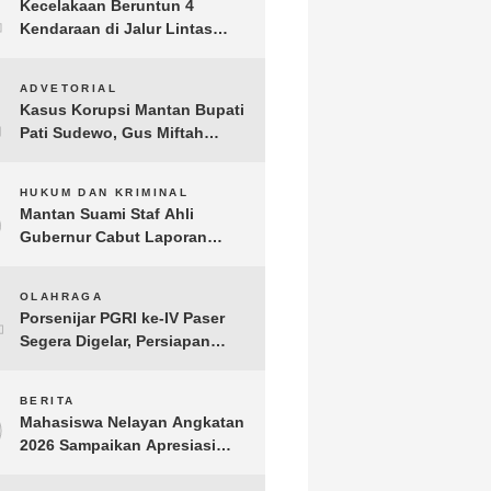
1
Kecelakaan Beruntun 4
Kendaraan di Jalur Lintas
Timur Lampung Timur, Dua
Pengendara Motor Tewas
2
ADVETORIAL
Kasus Korupsi Mantan Bupati
Pati Sudewo, Gus Miftah
Disebut Terima Aliran Dana
100 Juta
3
HUKUM DAN KRIMINAL
Mantan Suami Staf Ahli
Gubernur Cabut Laporan
Penganiayaan oleh Konsultan
DKP Lampung
4
OLAHRAGA
Porsenijar PGRI ke-IV Paser
Segera Digelar, Persiapan
Capai 90 Persen
5
BERITA
Mahasiswa Nelayan Angkatan
2026 Sampaikan Apresiasi
kepada H. T.A. Khalid, Bukti