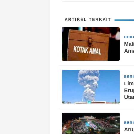
ARTIKEL TERKAIT
HUK
Mal
Ama
BER
Lim
Eru
Uta
BER
Aru