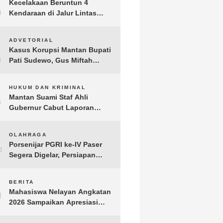
1
Kecelakaan Beruntun 4
Kendaraan di Jalur Lintas
Timur Lampung Timur, Dua
Pengendara Motor Tewas
2
ADVETORIAL
Kasus Korupsi Mantan Bupati
Pati Sudewo, Gus Miftah
Disebut Terima Aliran Dana
100 Juta
3
HUKUM DAN KRIMINAL
Mantan Suami Staf Ahli
Gubernur Cabut Laporan
Penganiayaan oleh Konsultan
DKP Lampung
4
OLAHRAGA
Porsenijar PGRI ke-IV Paser
Segera Digelar, Persiapan
Capai 90 Persen
5
BERITA
Mahasiswa Nelayan Angkatan
2026 Sampaikan Apresiasi
kepada H. T.A. Khalid, Bukti