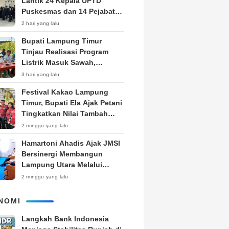
Lantik 24 Kepala UPTD
Puskesmas dan 14 Pejabat
Fungsional, Dorong Inovasi
2 hari yang lalu
dan Pelayanan Prima
Bupati Lampung Timur
Tinjau Realisasi Program
Listrik Masuk Sawah,
Siapkan Subsidi KWH untuk
3 hari yang lalu
Petani
‎Festival Kakao Lampung
Timur, Bupati Ela Ajak Petani
Tingkatkan Nilai Tambah
Produk
2 minggu yang lalu
Hamartoni Ahadis Ajak JMSI
Bersinergi Membangun
Lampung Utara Melalui
Pemberitaan
2 minggu yang lalu
NOMI
Langkah Bank Indonesia