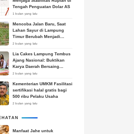
Menjaga Stabilitas Rupiah di
Tengah Penguatan Dolar AS
1 bulan yang lalu
Mencoba Jalan Baru, Saat
Lahan Sayur di Lampung
Timur Berubah Menjadi
Kebun Tembakau
2 bulan yang lalu
Lia Cakes Lampung Tembus
Ajang Nasional: Buktikan
Karya Daerah Bersaing
Setara Kota Besar
2 bulan yang lalu
Kementerian UMKM Fasilitasi
sertifikasi halal gratis bagi
500 ribu Pelaku Usaha
2 bulan yang lalu
EHATAN
Manfaat Jahe untuk