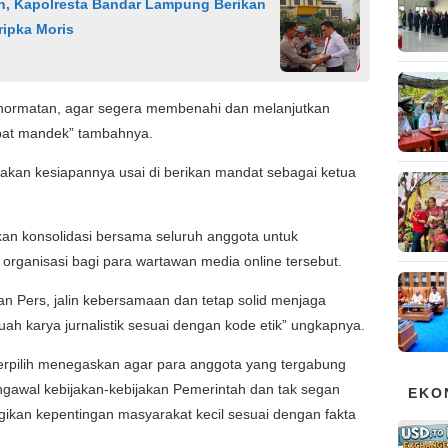
h, Kapolresta Bandar Lampung Berikan
ripka Moris
ehormatan, agar segera membenahi dan melanjutkan
pat mandek” tambahnya.
kan kesiapannya usai di berikan mandat sebagai ketua
an konsolidasi bersama seluruh anggota untuk
rganisasi bagi para wartawan media online tersebut.
san Pers, jalin kebersamaan dan tetap solid menjaga
ah karya jurnalistik sesuai dengan kode etik” ungkapnya.
rpilih menegaskan agar para anggota yang tergabung
gawal kebijakan-kebijakan Pemerintah dan tak segan
EKO
gikan kepentingan masyarakat kecil sesuai dengan fakta