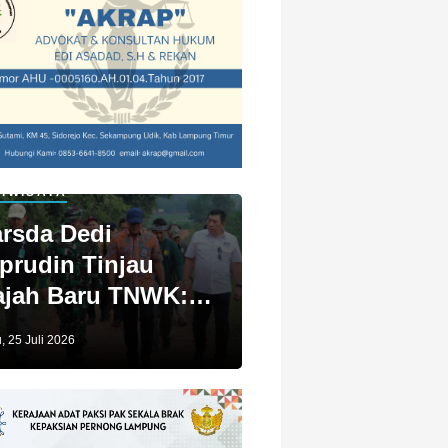
IWISATA
rsda Dedi
prudin Tinjau
jah Baru TNWK:
ga Untuk Kita
, 25 Juli 2026