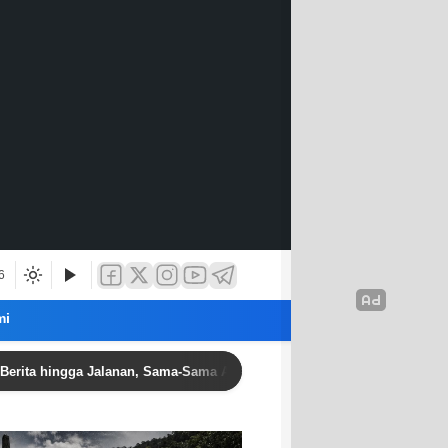
6
mi
hingga Jalanan, Sama-Sama Anak Bangsa Berjuang untuk Keluarga