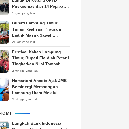
Lantik 24 Kepala UPTD
Puskesmas dan 14 Pejabat
Fungsional, Dorong Inovasi
15 jam yang lalu
dan Pelayanan Prima
Bupati Lampung Timur
Tinjau Realisasi Program
Listrik Masuk Sawah,
Siapkan Subsidi KWH untuk
21 jam yang lalu
Petani
‎Festival Kakao Lampung
Timur, Bupati Ela Ajak Petani
Tingkatkan Nilai Tambah
Produk
2 minggu yang lalu
Hamartoni Ahadis Ajak JMSI
Bersinergi Membangun
Lampung Utara Melalui
Pemberitaan
2 minggu yang lalu
NOMI
Langkah Bank Indonesia