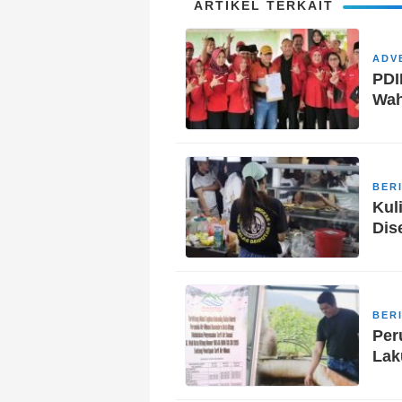
ARTIKEL TERKAIT
ADV
PDI
Wah
BER
Kul
Dis
BER
Per
Lak