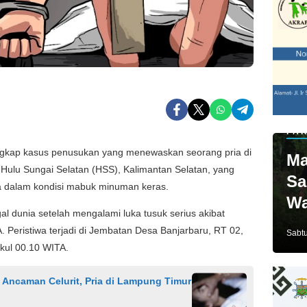
PAR
gkap kasus penusukan yang menewaskan seorang pria di
Ma
ulu Sungai Selatan (HSS), Kalimantan Selatan, yang
Sa
a dalam kondisi mabuk minuman keras.
Wa
 dunia setelah mengalami luka tusuk serius akibat
Ja
A. Peristiwa terjadi di Jembatan Desa Banjarbaru, RT 02,
Sabtu
kul 00.10 WITA.
 Ancaman Celurit, Pria di Lampung Timur