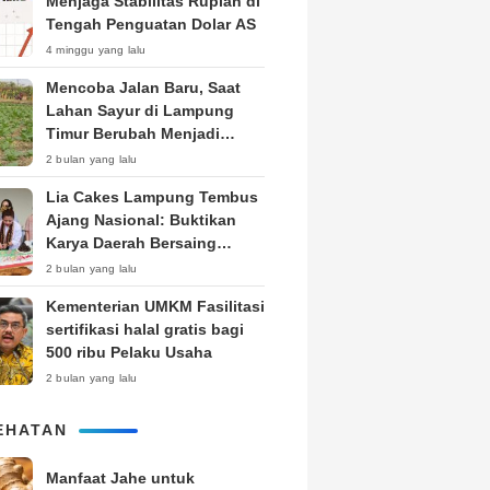
Menjaga Stabilitas Rupiah di
Tengah Penguatan Dolar AS
4 minggu yang lalu
Mencoba Jalan Baru, Saat
Lahan Sayur di Lampung
Timur Berubah Menjadi
Kebun Tembakau
2 bulan yang lalu
Lia Cakes Lampung Tembus
Ajang Nasional: Buktikan
Karya Daerah Bersaing
Setara Kota Besar
2 bulan yang lalu
Kementerian UMKM Fasilitasi
sertifikasi halal gratis bagi
500 ribu Pelaku Usaha
2 bulan yang lalu
EHATAN
Manfaat Jahe untuk