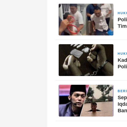
HUK
Pol
Tim
HUK
Kad
Pol
BER
Sep
Iqd
Ban