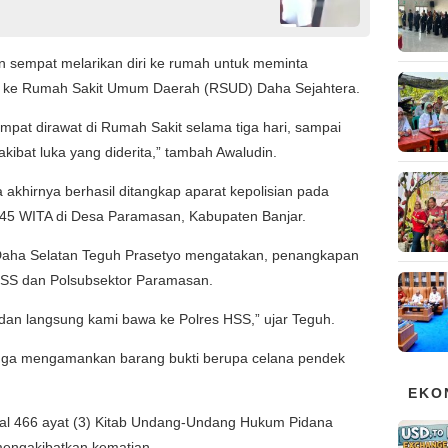
 sempat melarikan diri ke rumah untuk meminta
a ke Rumah Sakit Umum Daerah (RSUD) Daha Sejahtera.
mpat dirawat di Rumah Sakit selama tiga hari, sampai
kibat luka yang diderita,” tambah Awaludin.
 akhirnya berhasil ditangkap aparat kepolisian pada
3.45 WITA di Desa Paramasan, Kabupaten Banjar.
 Daha Selatan Teguh Prasetyo mengatakan, penangkapan
HSS dan Polsubsektor Paramasan.
dan langsung kami bawa ke Polres HSS,” ujar Teguh.
juga mengamankan barang bukti berupa celana pendek
EKO
asal 466 ayat (3) Kitab Undang-Undang Hukum Pidana
engakibatkan kematian.