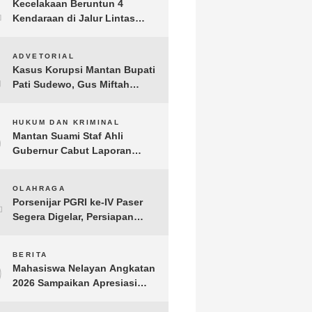
1
Kecelakaan Beruntun 4
Kendaraan di Jalur Lintas
Timur Lampung Timur, Dua
Pengendara Motor Tewas
2
ADVETORIAL
Kasus Korupsi Mantan Bupati
Pati Sudewo, Gus Miftah
Disebut Terima Aliran Dana
100 Juta
3
HUKUM DAN KRIMINAL
Mantan Suami Staf Ahli
Gubernur Cabut Laporan
Penganiayaan oleh Konsultan
DKP Lampung
4
OLAHRAGA
Porsenijar PGRI ke-IV Paser
Segera Digelar, Persiapan
Capai 90 Persen
5
BERITA
Mahasiswa Nelayan Angkatan
2026 Sampaikan Apresiasi
kepada H. T.A. Khalid, Bukti