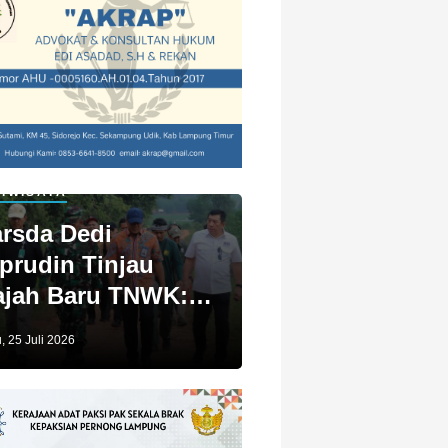
IWISATA
rsda Dedi
prudin Tinjau
jah Baru TNWK:
ga Untuk Kita
, 25 Juli 2026