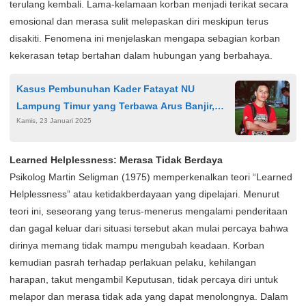
terulang kembali. Lama-kelamaan korban menjadi terikat secara
emosional dan merasa sulit melepaskan diri meskipun terus
disakiti. Fenomena ini menjelaskan mengapa sebagian korban
kekerasan tetap bertahan dalam hubungan yang berbahaya.
Kasus Pembunuhan Kader Fatayat NU
Lampung Timur yang Terbawa Arus Banjir,
Kamis, 23 Januari 2025
Harga Singkong pun Tidak Layak
Learned Helplessness: Merasa Tidak Berdaya
Psikolog Martin Seligman (1975) memperkenalkan teori “Learned
Helplessness” atau ketidakberdayaan yang dipelajari. Menurut
teori ini, seseorang yang terus-menerus mengalami penderitaan
dan gagal keluar dari situasi tersebut akan mulai percaya bahwa
dirinya memang tidak mampu mengubah keadaan. Korban
kemudian pasrah terhadap perlakuan pelaku, kehilangan
harapan, takut mengambil Keputusan, tidak percaya diri untuk
melapor dan merasa tidak ada yang dapat menolongnya. Dalam