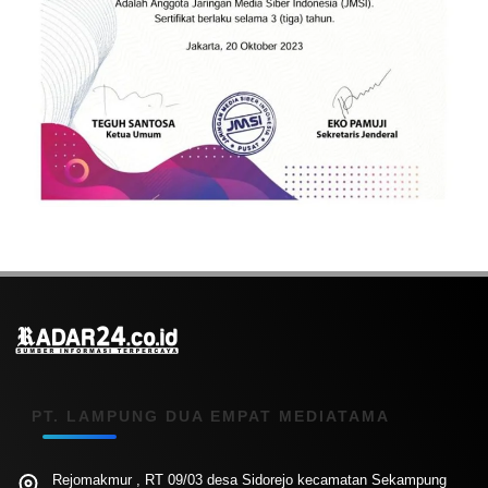
PT. LAMPUNG DUA EMPAT MEDIATAMA
Rejomakmur , RT 09/03 desa Sidorejo kecamatan Sekampung