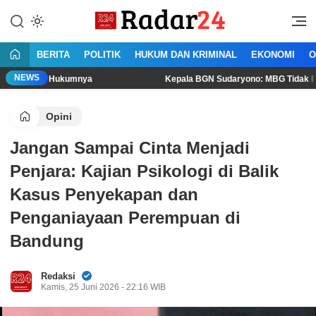
Lewati
ke
Jujur Lantang Bersuara
Radar24.co.id
konten
BERITA
POLITIK
HUKUM DAN KRIMINAL
EKONOMI
O
NEWS
ukumnya
Kepala BGN Sudaryono: MBG Tidak Boleh Dikonsumsi
Opini
Jangan Sampai Cinta Menjadi
Penjara: Kajian Psikologi di Balik
Kasus Penyekapan dan
Penganiayaan Perempuan di
Bandung
Redaksi
Kamis, 25 Juni 2026 - 22:16 WIB