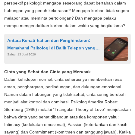
perspektif psikologi: mengapa seseorang dapat bertahan dalam
hubungan yang penuh kekerasan? Mengapa korban tidak segera
melapor atau meminta pertolongan? Dan mengapa pelaku
mampu mengendalikan korban dalam waktu yang begitu lama?
Antara Kehati-hatian dan Penghindaran:
Memahami Psikologi di Balik Telepon yang
Sabtu, 13 Juni 2026
Tak Dijawab dan Pesan yang Tak Dibalas
Cinta yang Sehat dan Cinta yang Merusak
Dalam kehidupan normal, cinta seharusnya memberikan rasa
aman, penghargaan, perlindungan, dan dukungan emosional.
Namun dalam hubungan yang tidak sehat, cinta sering berubah
menjadi alat kontrol dan dominasi. Psikolog Amerika Robert
Sternberg (1986) melalui “Triangular Theory of Love” menjelaskan
bahwa cinta yang sehat dibangun atas tiga komponen yaitu:
Intimacy (kedekatan emosional), Passion (ketertarikan dan kasih
sayang) dan Commitment (komitmen dan tanggung jawab). Ketika