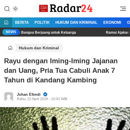
Lewati
ke
Jujur Lantang Bersuara
Radar24.co.id
konten
BERITA
POLITIK
HUKUM DAN KRIMINAL
EKONOMI
O
NEWS
 Bangsa Berjuang untuk Keluarga
Ramai Ajakan Demo 10-17 Ag
Hukum dan Kriminal
Rayu dengan Iming-Iming Jajanan
dan Uang, Pria Tua Cabuli Anak 7
Tahun di Kandang Kambing
Johan Efendi
Rabu, 22 April 2026 - 10:02 WIB