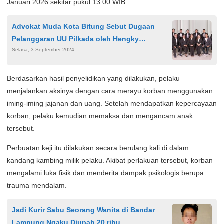
Januari 2026 sekitar pukul 13.00 WIB.
Advokat Muda Kota Bitung Sebut Dugaan
Pelanggaran UU Pilkada oleh Hengky
Selasa, 3 September 2024
Honandar Masih Prematur
Berdasarkan hasil penyelidikan yang dilakukan, pelaku
menjalankan aksinya dengan cara merayu korban menggunakan
iming-iming jajanan dan uang. Setelah mendapatkan kepercayaan
korban, pelaku kemudian memaksa dan mengancam anak
tersebut.
Perbuatan keji itu dilakukan secara berulang kali di dalam
kandang kambing milik pelaku. Akibat perlakuan tersebut, korban
mengalami luka fisik dan menderita dampak psikologis berupa
trauma mendalam.
Jadi Kurir Sabu Seorang Wanita di Bandar
Lampung Ngaku Diupah 20 ribu