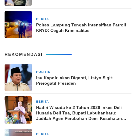
BERITA
18 November 2025
Polres Lampung Tengah Intensifkan Patroli
KRYD: Cegah Kriminalitas
REKOMENDASI
POLITIK
5 hari yang lalu
Isu Kapolri akan Diganti, Listyo Sigit:
Prerogatif Presiden
BERITA
1 minggu yang lalu
Hadiri Wisuda ke-2 Tahun 2026 Inkes Deli
Husada Deli Tua, Bupati Labuhanbatu:
Jadilah Agen Perubahan Demi Kesehatan
Bangsa
BERITA
1 minggu yang lalu