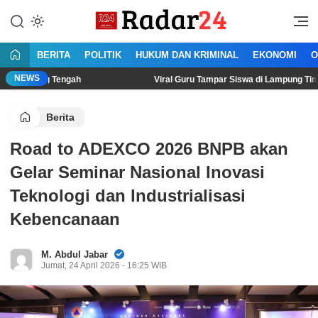
Lewati
ke
Jujur Lantang Bersuara
Radar24.co.id
konten
BERITA
POLITIK
HUKUM DAN KRIMINAL
EKONOMI
O
NEWS
Tengah
Viral Guru Tampar Siswa di Lampung Timur, Salah Gur
Berita
Road to ADEXCO 2026 BNPB akan
Gelar Seminar Nasional Inovasi
Teknologi dan Industrialisasi
Kebencanaan
M. Abdul Jabar
Jumat, 24 April 2026 - 16:25 WIB