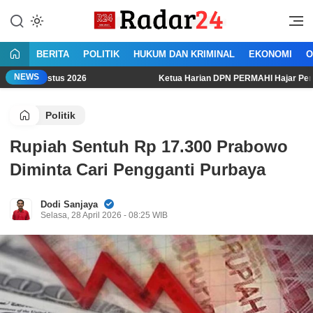
Lewati
ke
Jujur Lantang Bersuara
Radar24.co.id
konten
BERITA
POLITIK
HUKUM DAN KRIMINAL
EKONOMI
O
NEWS
tus 2026
Ketua Harian DPN PERMAHI Hajar Pernyataan Mentan:
Politik
Rupiah Sentuh Rp 17.300 Prabowo
Diminta Cari Pengganti Purbaya
Dodi Sanjaya
Selasa, 28 April 2026 - 08:25 WIB