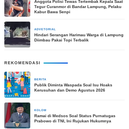
Anggota Polisi Tewas Tertembak Kepala Saat
Tegur Curanmor di Bandar Lampung, Pelaku
Kabur Bawa Senpi
ADVETORIAL
25 Februari 2024
Hindari Serangan Harimau Warga di Lampung
Diimbau Pakai Topi Terbalik
REKOMENDASI
BERITA
2 jam yang lalu
Publik Diminta Waspada Soal Isu Hoaks
Kerusuhan dan Demo Agustus 2026
KOLOM
3 hari yang lalu
Ramai di Medsos Soal Status Purnatugas
Prabowo di TNI, Ini Rujukan Hukumnya