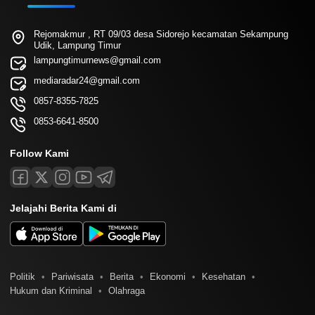
Rejomakmur , RT 09/03 desa Sidorejo kecamatan Sekampung
Udik, Lampung Timur
lampungtimurnews@gmail.com
mediaradar24@gmail.com
0857-8355-7825
0853-6641-8500
Follow Kami
Jelajahi Berita Kami di
Politik
Pariwisata
Berita
Ekonomi
Kesehatan
Hukum dan Kriminal
Olahraga