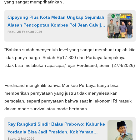
yang sangat memprihatinkan .
Cipayung Plus Kota Medan Ungkap Sejumlah
Alasan Pencopotan Kombes Pol Jean Calvijn
Rabu, 25 Februari 2026
Simanjuntak
“Bahkan sudah menyentuh level yang sangat membuat rupiah kita
tidak punya harga. Sudah Rp17.300 dan Purbaya tampaknya
tidak bisa melakukan apa-apa,” ujar Ferdinand, Senin (27/4/2026)
.
Ferdinand mengkritik bahwa Menkeu Purbaya hanya bisa
memberikan pernyataan yang justru tidak menyelesaikan
persoalan, seperti pernyataan bahwa saat ini ekonomi RI masuk
dalam mode survival atau mode bertahan .
Ray Rangkuti Sindir Balas Prabowo: Kabur ke
Yordania Bisa Jadi Presiden, Kok Yaman
Sabtu, 2 Mei 2026
Enggak?