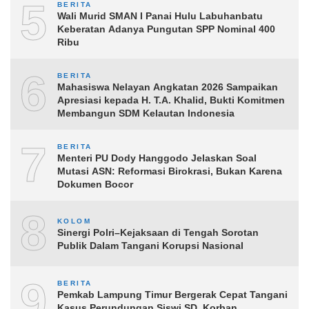
5
BERITA
Wali Murid SMAN I Panai Hulu Labuhanbatu
Keberatan Adanya Pungutan SPP Nominal 400
Ribu
6
BERITA
Mahasiswa Nelayan Angkatan 2026 Sampaikan
Apresiasi kepada H. T.A. Khalid, Bukti Komitmen
Membangun SDM Kelautan Indonesia
7
BERITA
Menteri PU Dody Hanggodo Jelaskan Soal
Mutasi ASN: Reformasi Birokrasi, Bukan Karena
Dokumen Bocor
8
KOLOM
Sinergi Polri–Kejaksaan di Tengah Sorotan
Publik Dalam Tangani Korupsi Nasional
9
BERITA
Pemkab Lampung Timur Bergerak Cepat Tangani
Kasus Perundungan Siswi SD, Korban