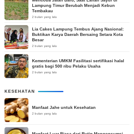
Mencoba Jalan Baru, Saat Lahan Sayur di
Lampung Timur Berubah Menjadi Kebun
Tembakau
2 bulan yang lalu
Lia Cakes Lampung Tembus Ajang Nasional:
Buktikan Karya Daerah Bersaing Setara Kota
Besar
2 bulan yang lalu
Kementerian UMKM Fasilitasi sertifikasi halal
gratis bagi 500 ribu Pelaku Usaha
2 bulan yang lalu
KESEHATAN
Manfaat Jahe untuk Kesehatan
2 bulan yang lalu
Manfaat Luar Biasa dari Rutin Mengonsumsi