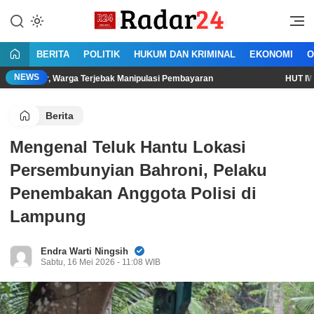
Lewati
ke
Jujur Lantang Bersuara
Radar24.co.id
konten
BERITA
POLITIK
HUKUM DAN KRIMINAL
EKONOMI
O
NEWS
Warga Terjebak Manipulasi Pembayaran
HUT IWO ke-14: Dari
Berita
Mengenal Teluk Hantu Lokasi
Persembunyian Bahroni, Pelaku
Penembakan Anggota Polisi di
Lampung
Endra Warti Ningsih
Sabtu, 16 Mei 2026 - 11:08 WIB