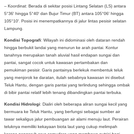
– Koordinat: Berada di sekitar posisi Lintang Selatan (LS) antara
5°36′ hingga 5°40′ dan Bujur Timur (BT) antara 105°06′ hingga
105°10′. Posisi ini menempatkannya di jalur lintas pesisir selatan
Lampung.
Kondisi Topografi
: Wilayah ini didominasi oleh dataran rendah
hingga berbukit landai yang menurun ke arah pantai. Kontur
tanahnya merupakan tanah aluvial hasil endapan sungai dan
pantai, sangat cocok untuk kawasan pertambakan dan
pemukiman pesisir. Garis pantainya berlekuk membentuk teluk
yang menjorok ke daratan, itulah sebabnya kawasan ini disebut
Teluk Hantu, dengan garis pantai yang terlindung sehingga ombak
di bibir pantai relatif lebih tenang dibandingkan pantai terbuka.
Kondisi Hidrologi
: Dialiri oleh beberapa aliran sungai kecil yang
bermuara ke Teluk Hantu, yang berfungsi sebagai sumber air
tawar sekaligus jalur pembuangan air alami menuju laut. Perairan
teluknya memiliki kekayaan biota laut yang cukup melimpah
karena pengaruh arus samudera yang membawa nutrisi bagi