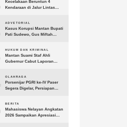
1
Kecelakaan Beruntun 4
Kendaraan di Jalur Lintas
Timur Lampung Timur, Dua
Pengendara Motor Tewas
2
ADVETORIAL
Kasus Korupsi Mantan Bupati
Pati Sudewo, Gus Miftah
Disebut Terima Aliran Dana
100 Juta
3
HUKUM DAN KRIMINAL
Mantan Suami Staf Ahli
Gubernur Cabut Laporan
Penganiayaan oleh Konsultan
DKP Lampung
4
OLAHRAGA
Porsenijar PGRI ke-IV Paser
Segera Digelar, Persiapan
Capai 90 Persen
5
BERITA
Mahasiswa Nelayan Angkatan
2026 Sampaikan Apresiasi
kepada H. T.A. Khalid, Bukti