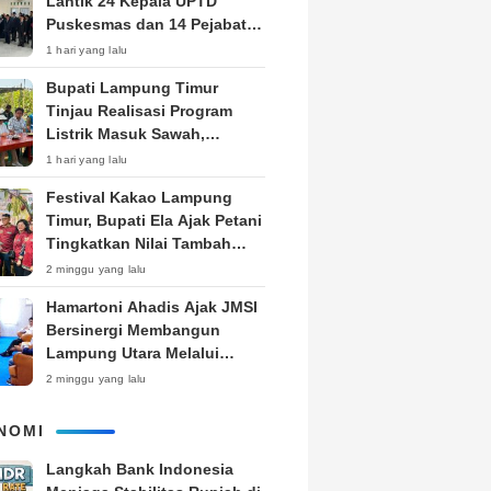
Lantik 24 Kepala UPTD
Puskesmas dan 14 Pejabat
Fungsional, Dorong Inovasi
1 hari yang lalu
dan Pelayanan Prima
Bupati Lampung Timur
Tinjau Realisasi Program
Listrik Masuk Sawah,
Siapkan Subsidi KWH untuk
1 hari yang lalu
Petani
‎Festival Kakao Lampung
Timur, Bupati Ela Ajak Petani
Tingkatkan Nilai Tambah
Produk
2 minggu yang lalu
Hamartoni Ahadis Ajak JMSI
Bersinergi Membangun
Lampung Utara Melalui
Pemberitaan
2 minggu yang lalu
NOMI
Langkah Bank Indonesia