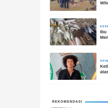
Wil
KES
Ibu
Mem
OPIN
Ket
ata
REKOMENDASI