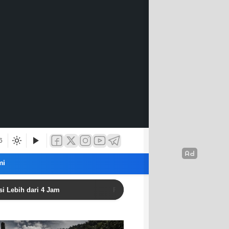
6
mi
ri 4 Jam
Politisi Golkar: Aceh Harus Perkuat Perlindun