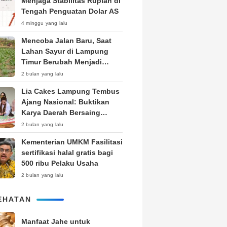
Menjaga Stabilitas Rupiah di
Tengah Penguatan Dolar AS
4 minggu yang lalu
Mencoba Jalan Baru, Saat
Lahan Sayur di Lampung
Timur Berubah Menjadi
Kebun Tembakau
2 bulan yang lalu
Lia Cakes Lampung Tembus
Ajang Nasional: Buktikan
Karya Daerah Bersaing
Setara Kota Besar
2 bulan yang lalu
Kementerian UMKM Fasilitasi
sertifikasi halal gratis bagi
500 ribu Pelaku Usaha
2 bulan yang lalu
EHATAN
Manfaat Jahe untuk