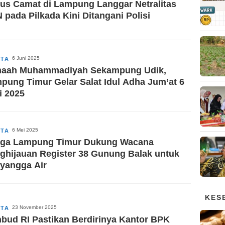
us Camat di Lampung Langgar Netralitas
 pada Pilkada Kini Ditangani Polisi
6 Juni 2025
ITA
aah Muhammadiyah Sekampung Udik,
pung Timur Gelar Salat Idul Adha Jum’at 6
i 2025
6 Mei 2025
ITA
ga Lampung Timur Dukung Wacana
ghijauan Register 38 Gunung Balak untuk
yangga Air
KES
23 November 2025
ITA
bud RI Pastikan Berdirinya Kantor BPK