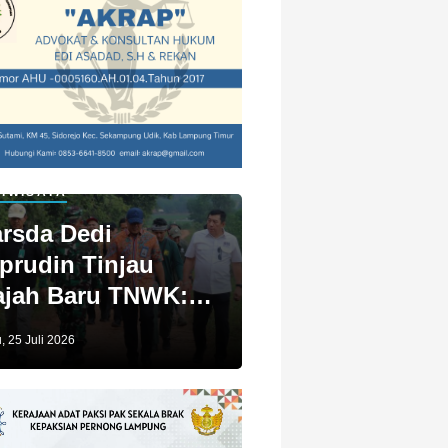
IWISATA
rsda Dedi
prudin Tinjau
jah Baru TNWK:
ga Untuk Kita
, 25 Juli 2026