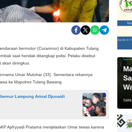
endaraan bermotor (Curanmor) di Kabupaten Tulang
mbak saat hendak ditangkap polisi. Pelaku disebut
PAR
 akan diringkus.
Ma
 bernama Umar Mutohar (33). Sementara rekannya
Sa
bawa ke Mapolres Tulang Bawang.
Wa
Ja
bernur Lampung Arinal Djunaidi
Sabtu
 AKP Apfryyadi Pratama menjelaskan Umar tewas karena