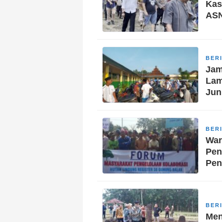
Kas
ASN
BER
Jam
Lam
Jun
BER
War
Pen
Pen
BER
Men