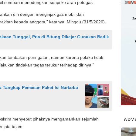
bil sembari menodongkan senpi ke arah petugas.
larikan diri dengan menginjak gas mobil dan
akitan kepada anggota,” katanya, Minggu (31/5/2026).
kaan Tunggal, Pria di Bitung Dikejar Gunakan Badik
ukan tembakan peringatan, namun karena pelaku tidak
akukan tindakan tegas terukur terhadap dirinya,”
ma Tangkap Pemesan Paket Isi Narkoba
reskrim menyebut pihaknya mengamankan sejumlah
ADV
enjata tajam.