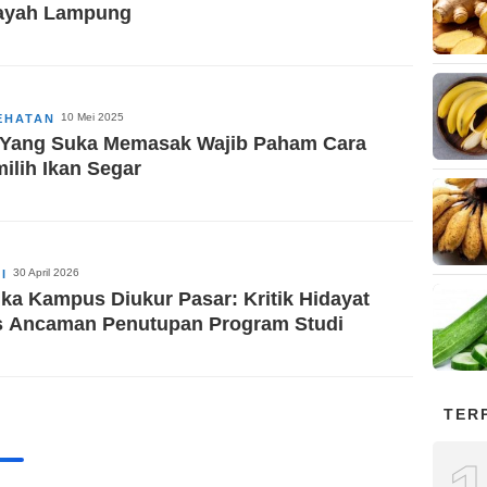
ayah Lampung
10 Mei 2025
EHATAN
 Yang Suka Memasak Wajib Paham Cara
ilih Ikan Segar
30 April 2026
I
ika Kampus Diukur Pasar: Kritik Hidayat
s Ancaman Penutupan Program Studi
TER